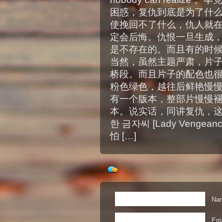
困惑，复仇到底是为了什
使挽回不了什么，仇人就
定会后悔。仇恨一旦生成
是不存在的。而且有的时
当然，虽然主题严肃，片
桥段。而且片子的配色也
粉色绿色，越往后鲜艳慢
有一个版本，整部片慢慢
本。说实话，同讲复仇，这
한 금자씨 [Lady Vengean
怕 […]
Nam
Ema