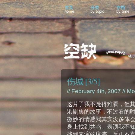
首页
分类
存档
home
by topic
by time
伤城 [3/5]
// February 4th, 2007 //
Mo
这片子我不觉得难看，但
港剧集的故事，不过看的
微妙的情感我其实没多体
身上找到共鸣。表演我不
找到表演的痕迹，反正不