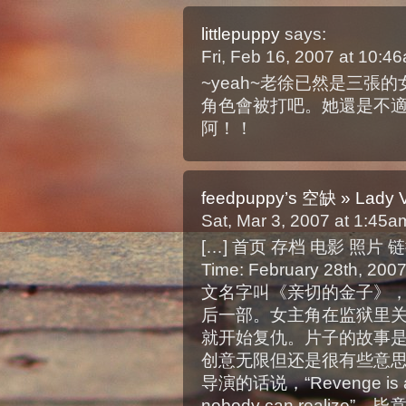
littlepuppy
says:
Fri, Feb 16, 2007 at 10:
~yeah~老徐已然是三張
角色會被打吧。她還是不
阿！！
feedpuppy’s 空缺 » Lady V
Sat, Mar 3, 2007 at 1:45
[…] 首页 存档 电影 照片 链接 
Time: February 28th, 
文名字叫《亲切的金子》
后一部。女主角在监狱里关
就开始复仇。片子的故事是
创意无限但还是很有些意
导演的话说，“Revenge is a de
nobody can reali