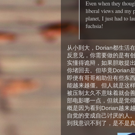
Even when they though
liberal views and my p
planet, I just had to la
fuchsia!
从小到大，Dorian都生
反意见，你需要做的是有
实懂得诡辩，如果胆敢提
你堵回去。但毕竟Doria
即便有哥哥相助但有些东
能越来越僵。但人就是这
被压制太久不意味着就会
部电影哪一点，但就是觉
概是因为看到Dorian越
自觉的变成自己讨厌的人
到我意识不到了，是不是