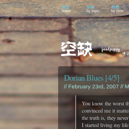
首页
分类
存档
home
by topic
by time
Dorian Blues [4/5]
// February 23rd, 2007 //
M
You know the worst th
convinced me it matte
the truth is, they nev
I started living my lif