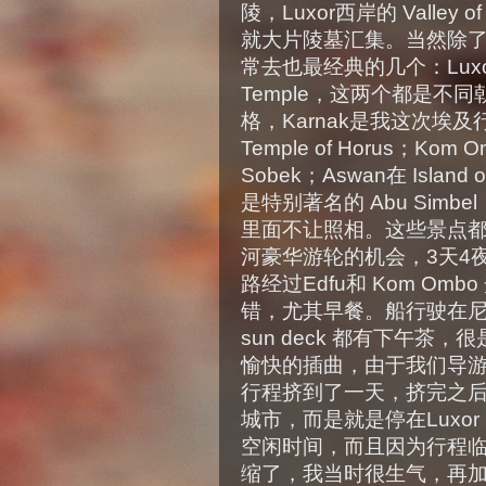
陵，Luxor西岸的 Valley of th
就大片陵墓汇集。当然除
常去也最经典的几个：Luxor的 K
Temple，这两个都是不
格，Karnak是我这次埃
Temple of Horus；Kom Om
Sobek；Aswan在 Island o
是特别著名的 Abu Sim
里面不让照相。这些景点
河豪华游轮的机会，3天4夜的 5 s
路经过Edfu和 Kom Om
错，尤其早餐。船行驶在
sun deck 都有下午茶，很是
愉快的插曲，由于我们导游
行程挤到了一天，挤完之
城市，而是就是停在Luxo
空闲时间，而且因为行程临
缩了，我当时很生气，再加上