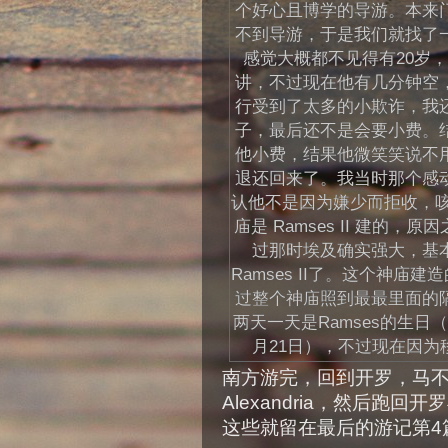
个好心且博学的导游。本来
不到导游，于是我们就找了
感觉大概都不见得有20岁
讲，不过现在他有几分钟空
行受到了太多的小欺诈，我
子，最后还不是会要小费。
他小费，结果他微笑笑说不
退还回来了。我当时那个感
认他不是因为嫌少而拒收，咳
庙是 Ramses II 建的
过那时埃及确实强大，基
Ramses II了。这个神
过整个神庙照到最最里面的
两天一天是Ramses的生日
月21日），不过现在因
南方游完，回到开罗，马
Alexandria，然后跑
这些就留在最后的游记第4