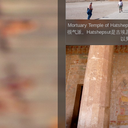
Mortuary Temple of H
很气派。Hatshepsut
以