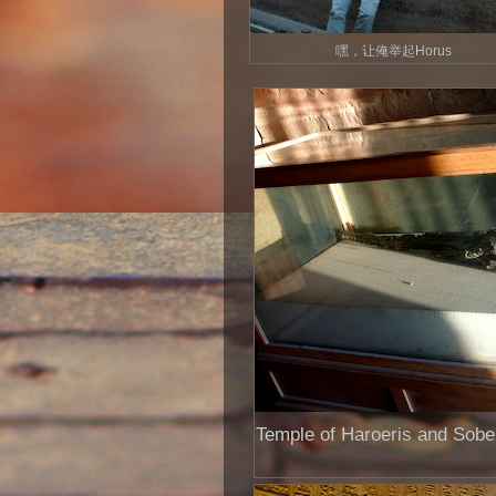
嘿，让俺举起Horus
Temple of Haroeris 