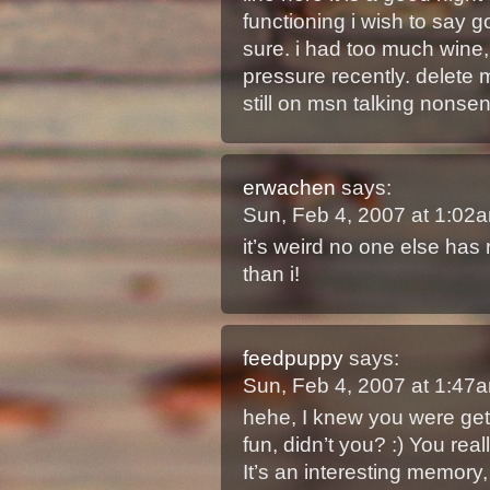
functioning i wish to say g
sure. i had too much wine
pressure recently. delete m
still on msn talking nonse
erwachen
says:
Sun, Feb 4, 2007 at 1:02
it’s weird no one else ha
than i!
feedpuppy
says:
Sun, Feb 4, 2007 at 1:47
hehe, I knew you were gett
fun, didn’t you? :) You rea
It’s an interesting memory