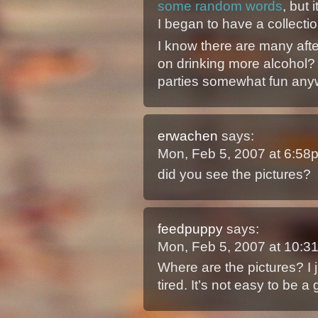
some random words
, but 
I began to have a collectio
I know there are many afte
on drinking more alcohol?
parties somewhat fun any
erwachen
says:
Mon, Feb 5, 2007 at 6:5
did you see the pictures?
feedpuppy
says:
Mon, Feb 5, 2007 at 10:
Where are the pictures? I 
tired. It’s not easy to be