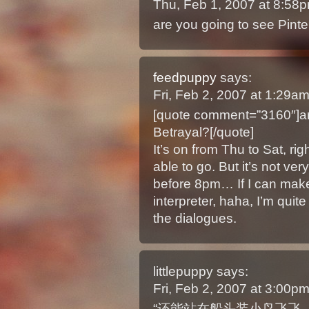
Thu, Feb 1, 2007 at 8:58
are you going to see Pinte
feedpuppy
says:
Fri, Feb 2, 2007 at 1:29a
[quote comment=”3160″]are
Betrayal?[/quote]
It’s on from Thu to Sat, rig
able to go. But it’s not ver
before 8pm… If I can make 
interpreter, haha, I’m quit
the dialogues.
littlepuppy
says:
Fri, Feb 2, 2007 at 3:00p
“还能站在船头装小鸟飞飞，