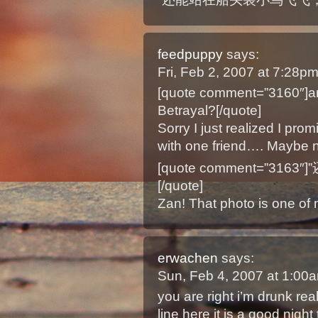
feedpuppy
says:
Fri, Feb 2, 2007 at 7:28p
[quote comment=”3160″]are
Betrayal?[/quote]
Sorry I just realized I prom
with one friend…. Maybe n
[quote comment=”3
[/quote]
Zan! That photo is one of 
erwachen
says:
Sun, Feb 4, 2007 at 1:00
you are right i’m drunk rea
line here it is a good nigh