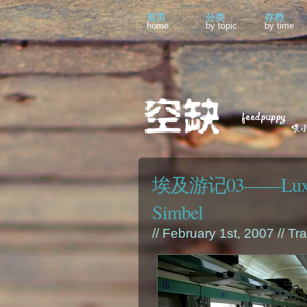
首页
分类
存档
home
by topic
by time
埃及游记03——Luxor, N
Simbel
// February 1st, 2007 //
Tra