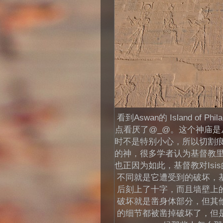
看到Aswan的 Island of Ph
点看厌了@_@。这个神庙
时不是特别小心，所以切割痕
的神，很多学者认为基督教里
也正因为如此，基督教对Is
不同就是它遭受到的破坏，
后刻上了十字，而且墙壁上
破坏就是凿身体部分，但其
的细节都被凿掉破坏了，但