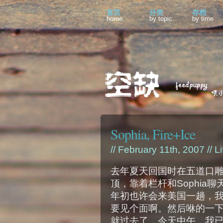
首页
分类
存档
home
by topic
by time
Sophia, Fire+Ice
// February 11th, 2007 //
Li
去年夏天回国时在五道口
顶，靠着栏杆和Sophia
年初也许会来美国一趟，
要见个面啊。然后咻的一
就过去了，今天中午，我