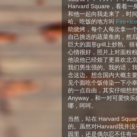
Harvard Square，看
和他一起向我走来了，时
哈。吃饭的地方叫
Fire+Ic
助烧烤，每个人每次拿一
自己挑选的蔬菜鱼肉，然
巨大的圆形grill上炒熟。
心情很好，照片上对面粉
他说他已经烦了更喜欢北
我们男生强的。我的话，
念这边。想念国内大概主
见个面吃个饭传染一下小
的一点自由，其实仔细想
Anyway，和一对可爱
哪，呵呵。
当然，站在 Harvard S
的。虽然对Harvard我
园里，还是偶尔忍不住有