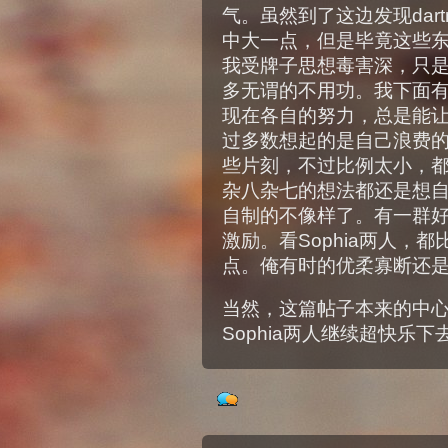
气。虽然到了这边发现dartmo
中大一点，但是毕竟这些
我受牌子思想毒害深，只
多无谓的不用功。我下面
现在各自的努力，总是能
过多数想起的是自己浪费
些片刻，不过比例太小，
杂八杂七的想法都还是想
自制的不像样了。有一群
激励。看Sophia两人，
点。俺有时的优柔寡断还
当然，这篇帖子本来的中
Sophia两人继续超快乐下