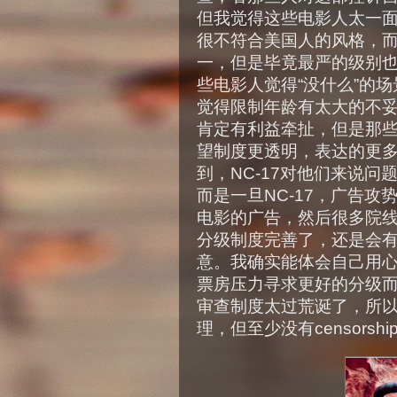
但我觉得这些电影人太一
很不符合美国人的风格，
一，但是毕竟最严的级别也就
些电影人觉得“没什么”的
觉得限制年龄有太大的不
肯定有利益牵扯，但是那
望制度更透明，表达的更
到，NC-17对他们来说问
而是一旦NC-17，广告攻
电影的广告，然后很多院
分级制度完善了，还是会有
意。我确实能体会自己用
票房压力寻求更好的分级
审查制度太过荒诞了，所
理，但至少没有censors