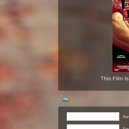
This Film I
Nam
Ema