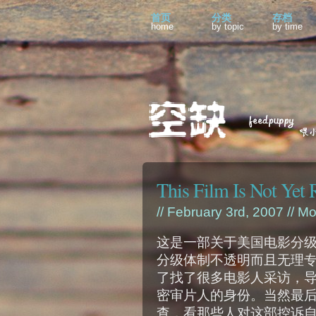
首页
分类
存档
home
by topic
by time
This Film Is Not Yet R
// February 3rd, 2007 //
Mo
这是一部关于美国电影分
分级体制不透明而且无理
了找了很多电影人采访，
密审片人的身份。当然最
查，看那些人对这部控诉