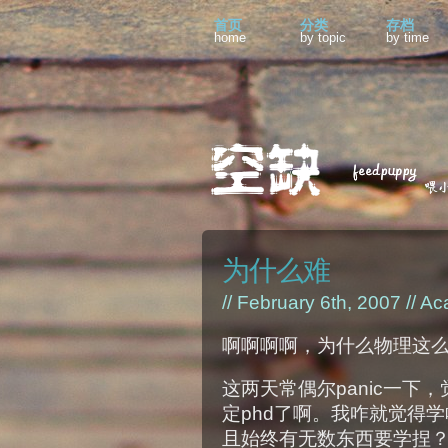
首页
分类
存档
home
by topic
by time
为什么难
// February 6th, 2007 //
Ac
啊啊啊啊，为什么物理这
这两天常偶尔panic一下
定phd了啊。我咋就觉得
且始终有无数东西要学捏