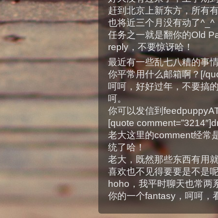
赶到北京上新东方，所有
也将近三个月没有动了^_
任务之一就是翻你的Old 
reply，不要惊讶哈！
最近有一些乱七八糟的事情可
你平常用什么邮箱啊？[/quot
呵呵，好好过年，不要搞
呵。
你可以发信到feedpuppyATg
[quote comment=”3
老大这里的comment经
统了哈！
老大，既然那些东西有用
喜欢也不见得要要是不是呢！ho
hoho，我平时聊天也常
你的一个fantasy，呵