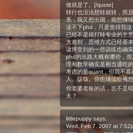
做就是了。[/quote]
转行也没法想转就转，而
系，我又想出国，就想继
读不下phd，只是觉得我这
已经不是很打转专业的主
大差别，思维方式已经基
读博受到的一些训练也确
phd的出路大概有哪些，
理和数学确实是相当通吃
考虑的是quant，但我
人。咳咳。你也继续给俺
你老婆老板的话，岂不是暗示
夫？
littlepuppy
says:
Wed, Feb 7, 2007 at 7:5