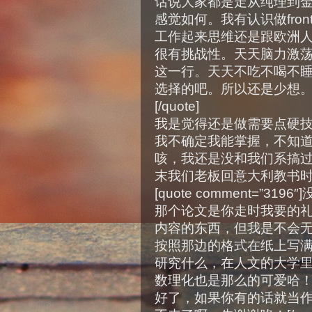
话说大家都是走从纯理到
感觉如何。我有认识做fro
工作起来思维还是跟欧洲
很有挑战性。天天脑力激
这一行。天天不吃不喝不睡
选择的吧。所以还是少想。
[/quote]
我是觉得还是做需要点硬
我不确定我能掌握，不知道自
咳，我还是没和我们系搞
末我们老板回意大利教书
[quote comment=”
那个论文是你走时我要的
内容的东西，但我是不会
按照那边的格式在纸上写
研究什么，在人文的大学
数理化也是那么的可爱哈
好了，如果你有的话就当