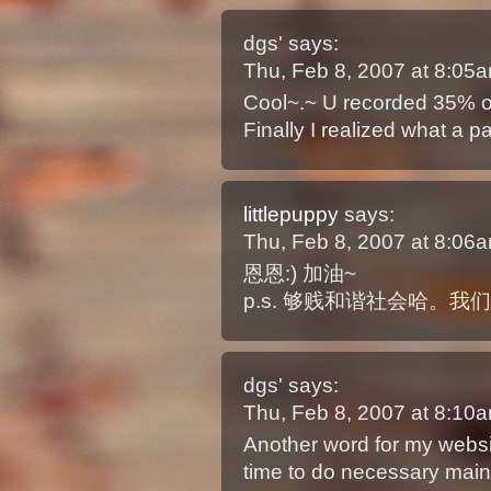
dgs'
says:
Thu, Feb 8, 2007 at 8:05
Cool~.~ U recorded 35% o
Finally I realized what a 
littlepuppy
says:
Thu, Feb 8, 2007 at 8:06
恩恩:) 加油~
p.s. 够贱和谐社会哈。
dgs'
says:
Thu, Feb 8, 2007 at 8:10
Another word for my websit
time to do necessary main