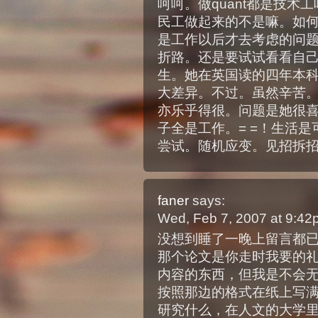
呵呵。做quant都是技术工
民工做起来的不是嘛。如何从b
是工作以后才去考虑的问
折路。还是要试试看看自己的
生。她在英国读的四年本
大差异。不过。虽然辛苦
亦乐乎得很。问题是她很
子全是工作。= =！生活
尝试。随机应变。见招拆招。
faner
says:
Wed, Feb 7, 2007 at 9:4
没想到睡了一晚上留言都
那个论文是你走时我要的
内容的东西，但我是不会
按照那边的格式在纸上写
研究什么，在人文的大学