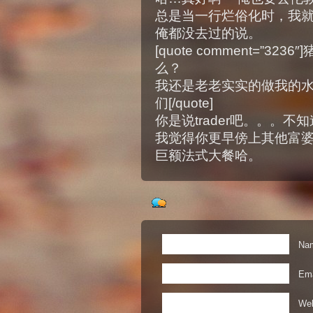
总是当一行烂俗化时，我
俺都没去过的说。
[quote comment=”32
么？
我还是老老实实的做我的
们[/quote]
你是说trader吧。。。
我觉得你更早傍上其他富
巨额法式大餐哈。
Nam
Ema
Web