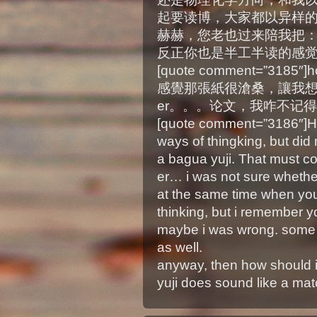
起要读博，大家都以异样
赫赫，您老也过来陪我把：）[/
反正你也是半工半读的感觉。and 
[quote comment=”3
感覺那張紙很滄桑，讓我想起了
er。。。论文，我咋不记
[quote comment=”3186″]He
ways of thingking, but did 
a bagua yuji. That must c
er… i was not sure whether
at the same time when you
thinking, but i remember y
maybe i was wrong. some o
as well.
anyway, then how should 
yuji does sound like a mat