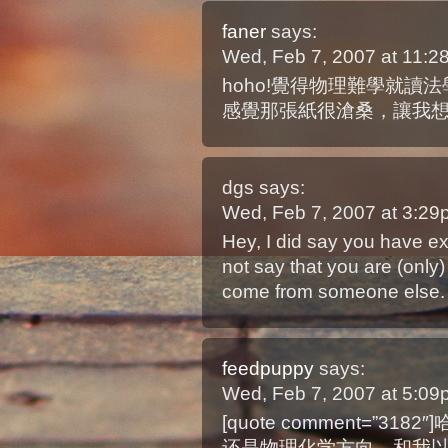
faner
says:
Wed, Feb 7, 2007 at 11:
hoho!覺得物理難學就讀
感覺那張紙很滄桑，讓我
dgs
says:
Wed, Feb 7, 2007 at 3:2
Hey, I did say you have ex
not say that you are (only)
come from someone else.
feedpuppy
says:
Wed, Feb 7, 2007 at 5:0
[quote comment=”
还是物理化学方向，和我