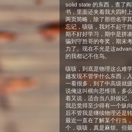
solid state 的东西，
书，里面还夹着我大四时
两页简略，除了那些名字
忘记，咳咳，我对不起守
期不好好学习，期中是拼
骗到守胜哥的夸奖，期末
力了。现在不光是这advan
的我都记不住鸟。
咳咳，到底是物理这么难
越发现不管学什么东西，
一看很多，到了中高级就疲软了
说俺这叫横向思维强，多
着又说，适合当八卦娱记
我总觉得至少得有一个纵向
后不管我是继续物理还是
最近一直在了解某个行当
个，咳咳，真是麻烦。但最关