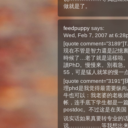
做就是了。
feedpuppy
says:
Wed, Feb 7, 2007 at 6:2
[quote comment=”3
現在不管是智力還是記憶
時候了…老了就是這樣啦
讀PhD。慢慢來。別着急。:)[/
55，可是猛人就笨的慢一
[quote comment=”
理phd是我觉得最需要纵
牛也可以：我老婆的老板
帐，连手底下学生都是一篇pa
postdoc。不过这是在
说实话如果真要转专业的
说………………等我想出