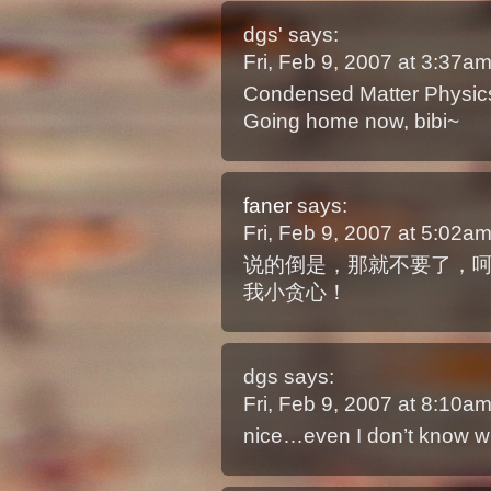
dgs'
says:
Fri, Feb 9, 2007 at 3:37a
Condensed Matter Physic
Going home now, bibi~
faner
says:
Fri, Feb 9, 2007 at 5:02a
说的倒是，那就不要了，
我小贪心！
dgs
says:
Fri, Feb 9, 2007 at 8:10a
nice…even I don’t know w