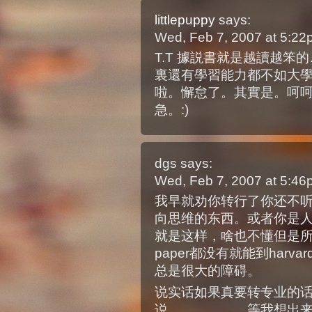
littlepuppy
says:
Wed, Feb 7, 2007 at 5:2
T.T 據説書就是越讀越笨
裏還有學習能力都不如大
啦。懈怠了。其實是。呵呵
急。:)
dgs
says:
Wed, Feb 7, 2007 at 5:4
我早就劝你转行了你还不听
向思维的东西。或者你是
就是这样，啥也不懂但是
paper都没有就能到harv
总是很大的障碍。
说实话如果真要转专业的
说………………等我想出