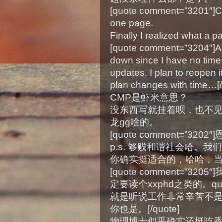
[quote comment=”3201″]C
one page.
Finally I realized what a p
[quote comment=”3204″]Ano
down since I have no tim
updates. I plan to reopen i
plan changes with time…[/
CMP是虾米意思？
没东西写就挂着呗，也不
龙gg啥的。
[quote comment=”3202″
p.s. 够贱和谐社会哈。我们
你确实挺适合的，哈哈，
[quote comment=”
定要读个xxphd之类的。
就是听说工作非常辛苦不
你也是。[/quote]
物理博士似乎确实还挺吃香