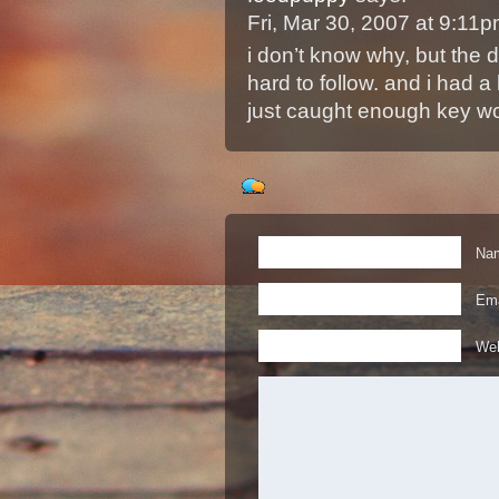
Fri, Mar 30, 2007 at 9:11
i don’t know why, but the d
hard to follow. and i had 
just caught enough key 
Nam
Ema
Web