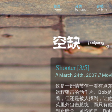
首页
分类
存档
home
by topic
by time
Shooter [3/5]
// March 24th, 2007 //
Mov
这是一部情节乍一看有点
远程狙击的动作片。Bob
着，但还是被人找到，让他
英里外狙击总统，而只有
制止暗杀，可怜的是，Bo