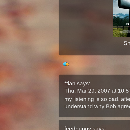
Sh
*tian
says:
Thu, Mar 29, 2007 at 10
my listening is so bad. after
understand why Bob agree
feedpuppy
says: