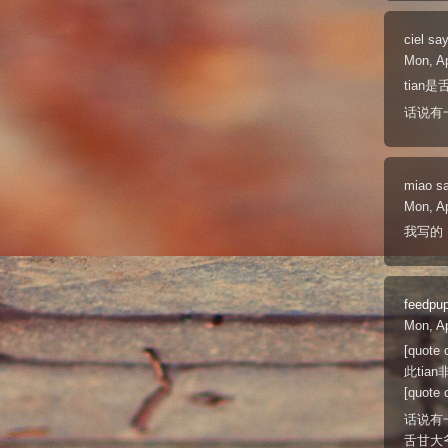
ciel
say
Mon, A
tia
话说有
miao
s
Mon, A
我写的
feedpu
Mon, A
[quot
此tia
[quo
话说有一
舌甘大