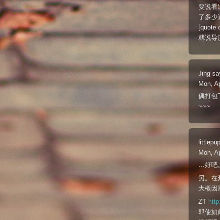
要说看
了多少
[quote
就说导
Jing
sa
Mon, A
偶打包
~~~
littlepu
Mon, A
…好吧
另。在
大概因爲
ZT
http
即使如