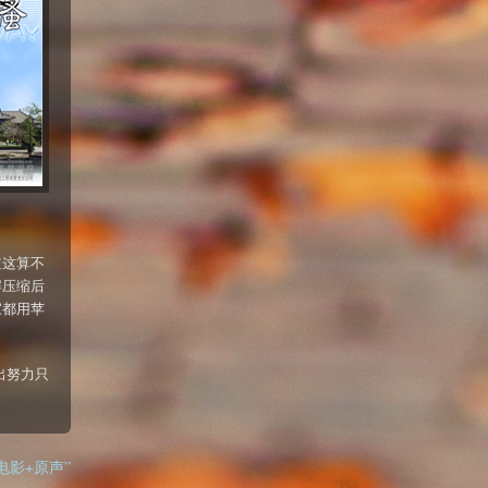
道这算不
下解压缩后
家都用苹
出努力只
ay 电影+原声”