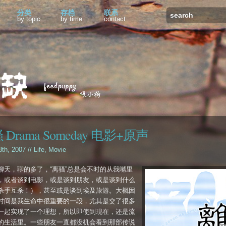
分类
存档
联系
by topic
by time
contact
 Drama Someday 电影+原声
 8th, 2007 //
Life
,
Movie
聊天，聊的多了，“离骚”总是会不时的从我嘴里
，或者谈到电影，或是谈到朋友，或是谈到什么
杀手互杀！），甚至或是谈到埃及旅游。大概因
时间是我生命中很重要的一段，尤其是交了很多
一起实现了一个理想，所以即使到现在，还是流
的生活里。一些朋友一直都没机会看到那部传说