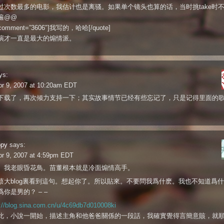
过次数最多的电影，我估计也是离骚。如果单个镜头也算的话，当时挑take时
遍@@
 comment=”3606″]我写的，哈哈[/quote]
演才一直是最大的煽情派。
ys:
pr 9, 2007 at 10:20am EDT
下载了，再次倾力支持一下；其实故事情节已经有些忘记了，只是记得里面的
ppy
says:
pr 9, 2007 at 4:59pm EDT
。我老眼昏花鳥。苗董根本就是冷面煽情高手。
蔡大blog裏看到這句。想起你了。所以貼來。不要問我爲什麽。我也不知道爲什麽
你是男的？ – –
://blog.sina.com.cn/u/4c69db7d010008ki
此，小說一開始，描述主角和他爸爸關係的一段話，我確實覺得言簡意賅，就