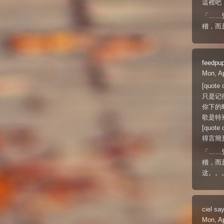
這裡吧
「……
稽，而
feedpu
Mon, A
[quo
只是记得
你下的
歌是特
[quo
得言簡
「……
稽，而
这。。
ciel
say
Mon, Ap