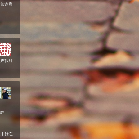
不知道看
歌声很好
 = =
順手錄在