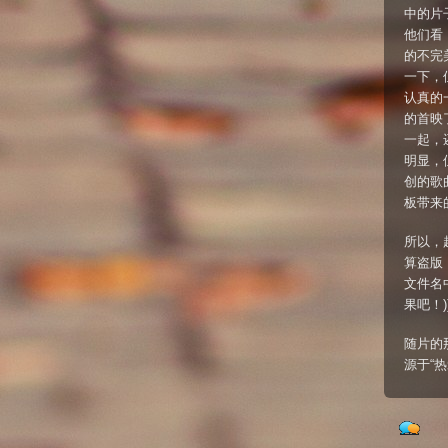
中的片
他们看
的不完
一下，
认真的
的首映
一起，
明显，
创的歌
板带来
所以，
算盗版
文件名
果吧！
随片的
源于“