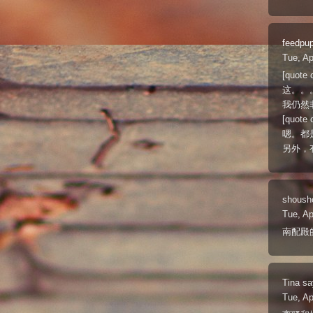
feedpu
Tue, Ap
[quot
这。。
我仍然
[quo
嗯。都
另外，
shoush
Tue, Ap
南配殿的首映
Tina
sa
Tue, Ap