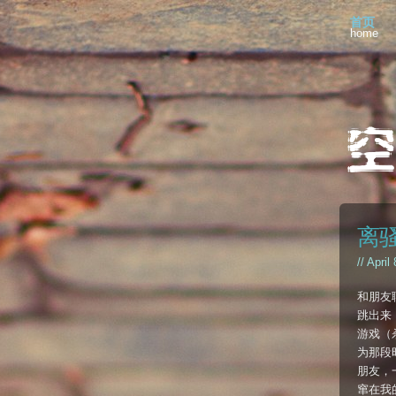
首页
home
离骚
// April
和朋友
跳出来
游戏（
为那段
朋友，
窜在我