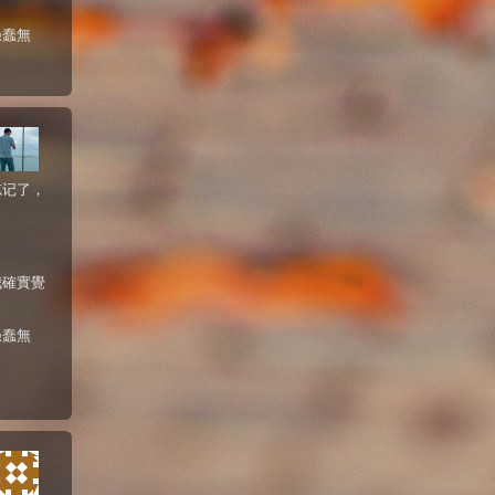
愚蠢無
忘记了，
我確實覺
愚蠢無