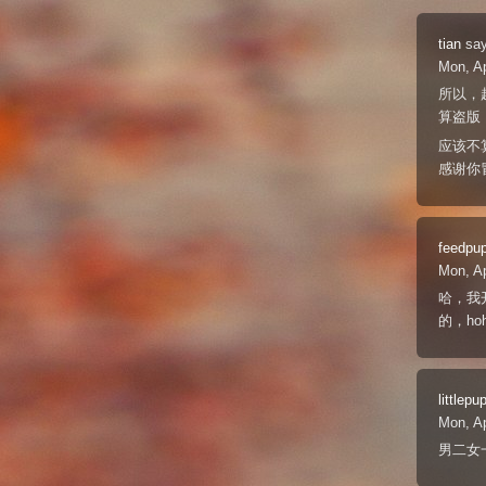
tian
say
Mon, A
所以，
算盗版
应该不
感谢你
feedpu
Mon, A
哈，我开
的，ho
littlepu
Mon, A
男二女