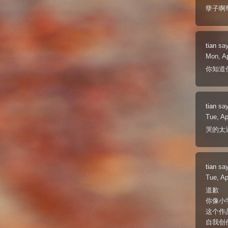
孽子啊
tian
say
Mon, Ap
你知道什
tian
say
Tue, Ap
哭的太
tian
say
Tue, Ap
道歉
你像小
这个作
自我创