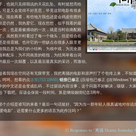
子，也就只见得我说的天花乱坠。有时挺想亮给
，可是又会觉得不好意思，毕竟这部电影有很多
美。现在再看，有些地方我也还是会鸡皮疙瘩抖
但是仍然，我热爱它。现在想想，似乎我看的最
一次，也是最被感动的一次，就是当时在南配殿
了。虽然剪片时看过了每一个镜头，但是组合在
还是很震撼。也许它的一些缺点在很多人眼里更
但我总是为我们的小结构，为戏中戏，为完全原
曲和配乐，为不同画质的暗指，为结局举着台词
的最后一次颠覆，以及最后最真实的采访，而激动。
趁着我现在空间还有无限带宽，我把离骚的电影和原声打了个包传上来，不知
，呵呵。想看的点
这里(753.18MB)
链接已修正
(压缩包已修正 ((在Windows
中的中文还是会变成乱码，不过据说内容没事，这个问题不好解决，咳咳，大
))) 下载吧。应该会保留一段时间。算是继续煽情纪念3周年。
那个介绍是谁写的来着？最后一句话挺好。“因为当一群年轻人很真诚地对你说
热爱电影”，还需要什么更多的语言为此作注吗？”
32 Responses to “离骚 Drama Somed