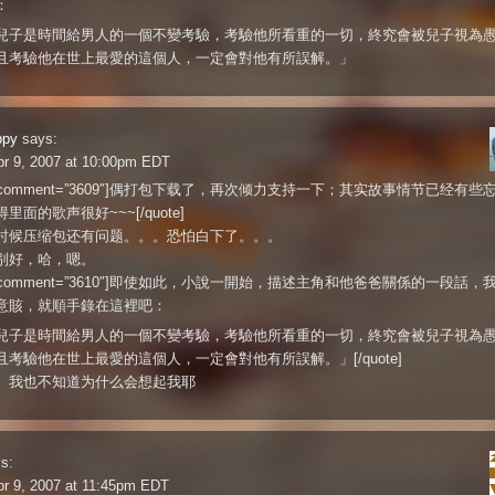
：
兒子是時間給男人的一個不變考驗，考驗他所看重的一切，終究會被兒子視為
且考驗他在世上最愛的這個人，一定會對他有所誤解。」
ppy
says:
pr 9, 2007 at 10:00pm EDT
te comment=”3609″]偶打包下载了，再次倾力支持一下；其实故事情节已经有些
里面的歌声很好~~~[/quote]
时候压缩包还有问题。。。恐怕白下了。。。
别好，哈，嗯。
te comment=”3610″]即使如此，小說一開始，描述主角和他爸爸關係的一段話，
意賅，就順手錄在這裡吧：
兒子是時間給男人的一個不變考驗，考驗他所看重的一切，終究會被兒子視為
且考驗他在世上最愛的這個人，一定會對他有所誤解。」[/quote]
。我也不知道为什么会想起我耶
s:
r 9, 2007 at 11:45pm EDT