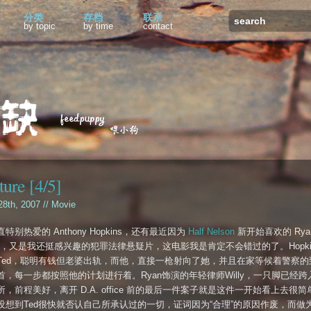
分类
存档
联系
by topic
by time
contact
ture [4/5]
 28th, 2007 //
Movie
特别热爱的 Anthony Hopkins，还有最近因为
Half Nelson
新开始喜欢的 Rya
ing，又是我还挺感兴趣的犯罪法律悬疑片，这电影我是肯定不会错过的了。Hopki
Ted，聪明有钱但老婆出轨，而他，直接一枪射向了她，并且在家等候着警察的
首，每一步都按照他的计划进行着。Ryan饰演的年轻律师Willy，一只脚已经跨
，前程美好，离开 D.A. office 前的最后一件案子就是这件一开始看上去很简
没想到Ted很快就否认自己所承认过的一切，证词因为“合理”的原因作废，而做