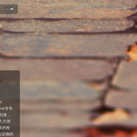
n
ns爷爷
到来，
入大律
单的枪
为证物的