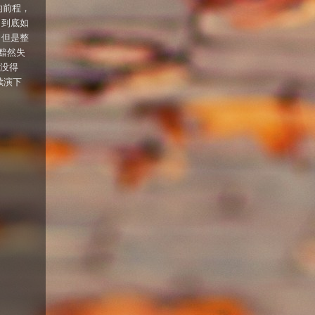
的前程，
出到底如
，但是整
黯然失
也没得
续演下