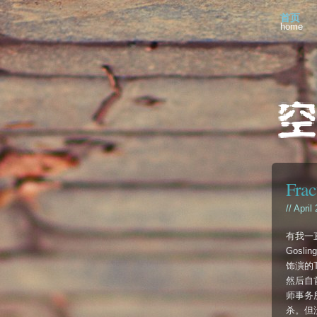
首页
home
Frac
// April
有我一直
Gosl
饰演的
然后自
师事务所
杀。但