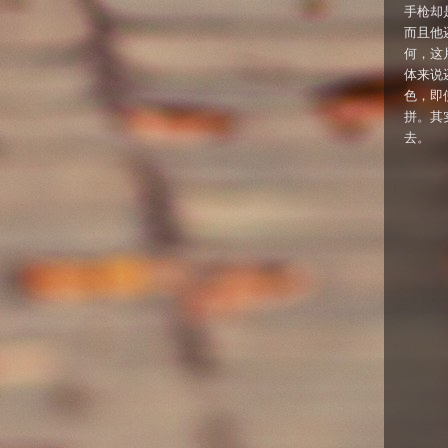
手枪却
而且他
何，这
体来说
色，即使
拼。其实
去。