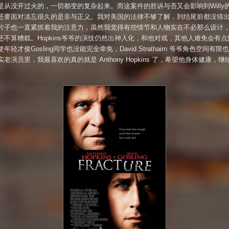
是从没开过火的，一切都变的复杂起来。而这案件的胜诉与否又会影响到Willy
还要面对淡忘很久的是非与正义。我对美国的法律不够了解，到结尾前都没猜
片子也一直紧抓着我的注意力，虽然我觉得有些情节和人物实在不必那么设计
还不算糟糕。Hopkins爷爷的演技仍然出神入化，和他对戏，其他人难免会有点
年轻才俊Gosling同学也没能完全幸免，David Strathairn 爷爷角色空间有限
老演员里，我最喜欢的真的就是 Anthony Hopkins 了，希望他身体健康，继