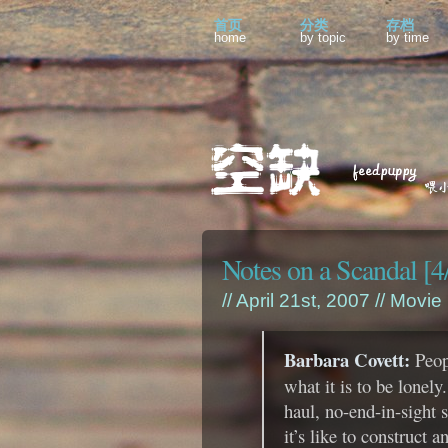
首页
分类
存档
home
by topic
by time
Notes on a Scandal [4
// April 21st, 2007 //
Movie
Barbara Covett:
Peop
what it is to be lonely.
haul, no-end-in-sight 
it’s like to construct 