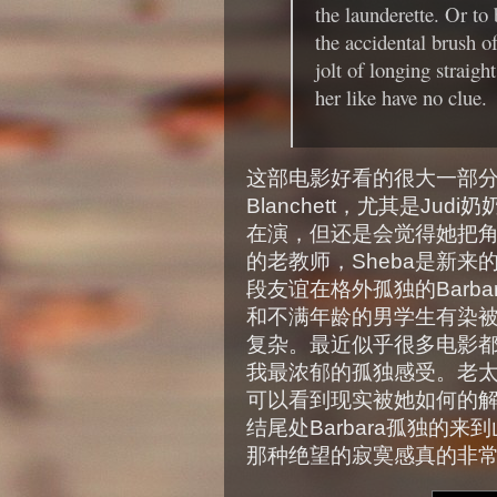
the launderette. Or to
the accidental brush o
jolt of longing straigh
her like have no clue.
这部电影好看的很大一部分原因是
Blanchett，尤其是J
在演，但还是会觉得她把角色
的老教师，Sheba是新
段友谊在格外孤独的Barba
和不满年龄的男学生有染被B
复杂。最近似乎很多电影
我最浓郁的孤独感受。老
可以看到现实被她如何的解读，
结尾处Barbara孤独的
那种绝望的寂寞感真的非