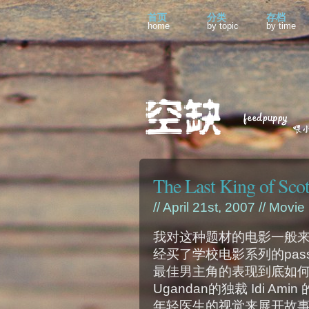
首页
分类
存档
home
by topic
by time
The Last King of Scot
// April 21st, 2007 //
Movie
我对这种题材的电影一般
经买了学校电影系列的pa
最佳男主角的表现到底如何
Ugandan的独裁 Idi 
年轻医生的视觉来展开故