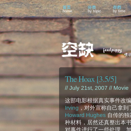
首页
分类
存档
home
by topic
by time
The Hoax [3.5/5]
// July 21st, 2007 //
Movie
这部电影根据真实事件改编
Irving
，对外宣称自己拿到
Howard Hughes
自传的独
种材料，居然还真整出本
对事件进行了一些处理，