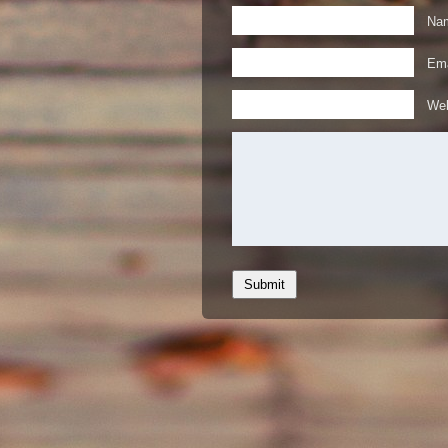
Nam
Ema
Web