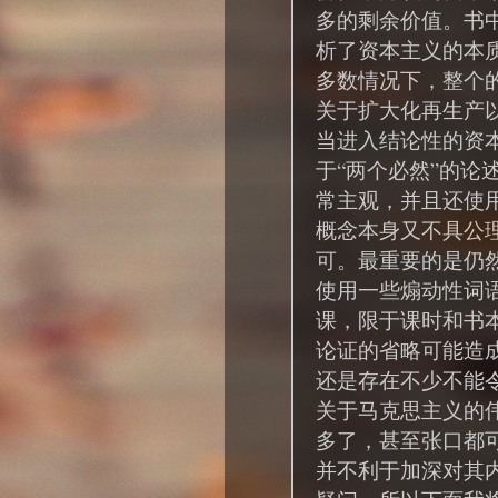
多的剩余价值。书
析了资本主义的本
多数情况下，整个
关于扩大化再生产
当进入结论性的资
于“两个必然”的论
常主观，并且还使
概念本身又不具公
可。最重要的是仍然
使用一些煽动性词
课，限于课时和书
论证的省略可能造
还是存在不少不能
关于马克思主义的
多了，甚至张口都可
并不利于加深对其