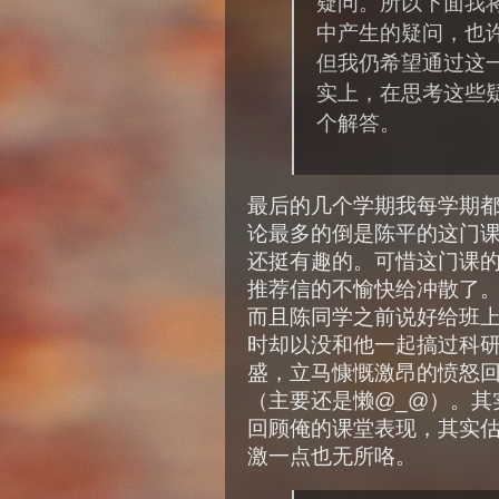
疑问。所以下面我
中产生的疑问，也许
但我仍希望通过这
实上，在思考这些
个解答。
最后的几个学期我每学期
论最多的倒是陈平的这门
还挺有趣的。可惜这门课
推荐信的不愉快给冲散了。
而且陈同学之前说好给班
时却以没和他一起搞过科
盛，立马慷慨激昂的愤怒
（主要还是懒@_@）。其
回顾俺的课堂表现，其实
激一点也无所咯。