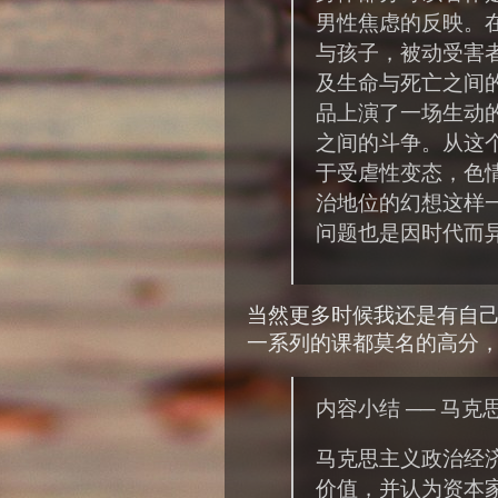
男性焦虑的反映。
与孩子，被动受害
及生命与死亡之间的清
品上演了一场生动
之间的斗争。从这
于受虐性变态，色
治地位的幻想这样
问题也是因时代而
当然更多时候我还是有自己
一系列的课都莫名的高分
内容小结 ── 马
马克思主义政治经
价值，并认为资本