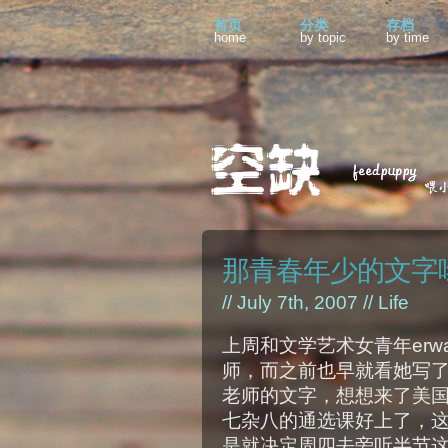
首页
分类
存档
home
by topic
by time
那青春年少的文字
// July 7th, 2007 //
Life
上周和文学艺术女青年erw
师，而之前也早就看她写了很
老师的文字，想想来了美
七杂八的通选课好上了，
是就决定周四去旁听半节这位A