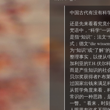
中国古代有没有科学
还是先来看看究竟
梵语中，“科学”一
是指“知识”；法文“S
式；德文“die wiss
为“知识”或“了解
整理事实，以便从
加利亚的T.H.伏
而是产生知识的社
贝尔奖获得者P·布
过国家出钱来满足科
从哲学角度来看，
常识的一种思路，
一瞥。” 看来，时
人眼里有许多不同