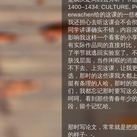
1400–1434: CULTURE
erwachen给的这课的
我还担心去听这课会不会彻底
同学讲课确实不错，内容
影响我这样一个看客的小
有实际作品间的直接对比
了半节就逃回实验室了。
肤浅层面，当作闲暇的消
不下去。上完这课，让我
选，那时的这些课我大都
挺有条理的人哈，那时的
们，我都忘记那时要写这
呵呵。看到那些青春年少
段，留个记忆哈。
那时写论文，常常就是把
的样子-_-。