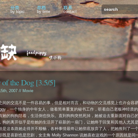
分类
存档
联系
by topic
by time
contact
 of the Dog [3.5/5]
 15th, 2007 //
Movie
之间的交流不是一件容易的事，但是相对而言，和动物的交流感觉上也许会容
eggy，一个独身的中年女人，做着简单重复的秘书工作，听着自己老板神经质
有她的狗狗陪着，生活倒也快乐。直到狗狗突然死掉，她被迫去重新面对自己
，狗的离开似乎是给她的生活开了崭新的一扇门，让她终于回复和其他人尤其
但是这条路她走得并不顺畅，各种事情最终让她彻底放弃了人，把她推到了一
既是喜剧也是悲剧，女主角 Molly Shannon 说她喜欢这戏的一个原因就是同