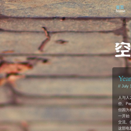
首页
home
Year
// July
人与人
些。P
但因为
一开始
交流。
这部电影