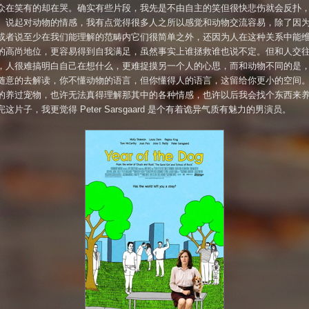
众在笑有的却在哭。确实有些片段，我先是不由自主的笑但很快悲伤就会反扑
。说起对动物的情感，我有点觉得很多人之所以感觉和动物交流容易，除了因
或者说至少在我们能理解的范畴内它们很简单之外，还因为人在这种关系中能
的高尚地位，更容易得到自我满足，虽然事实上谁拯救谁也说不定。但和人交
，人很难搞明白自己在想什么，更难捉摸另一个人的心思，而和动物不同的是
随意的去解读，你不懂动物的语言，但你懂得人的语言，这留给你更小的空间
的养过宠物，也许无法真得理解那其中的各种情感，也许以后我会找个东西来
这片子，我更觉得 Peter Sarsgaard 是个有着诡异气质有魅力的男演员。