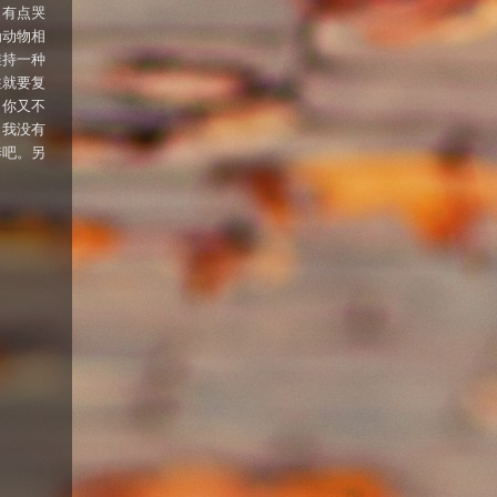
，有点哭
为动物相
维持一种
往就要复
，你又不
。我没有
养吧。另