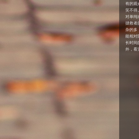
有的观
笑不得
对单纯
拯救者
杂的多
能相对
长时间
外，看完