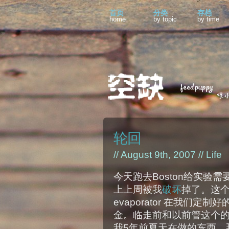
首页
分类
存档
home
by topic
by time
轮回
// August 9th, 2007 //
Life
今天跑去Boston给实验需要用
上上周被我
破坏
掉了。这个
evaporator 在我们定制好
金。临走前和以前管这个
我5年前夏天在做的东西。