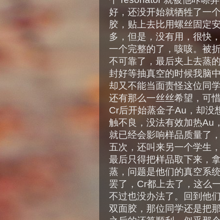
好，还没开始就牺牲了一
胶，贴上去比用螺丝固定
多，但是，没有用，很快
一个完整的了，咳咳。被
不可靠了，最后夹上去蒸
封好等抽真空的时候我脑
却又不能当面责怪这位同
还有那么一丝丝希望，可
Cr后开始蒸金子Au，却没
触不良，没法有效加热Au
就已经会影响样品质量了
五次，还叫来另一个学生
最后只得把样品取下来，拿回他
蒸，问题是他们的真空系
罢了，Cr都上去了，这么
不过也没办法了。回到他
双面胶，那位同学还是把