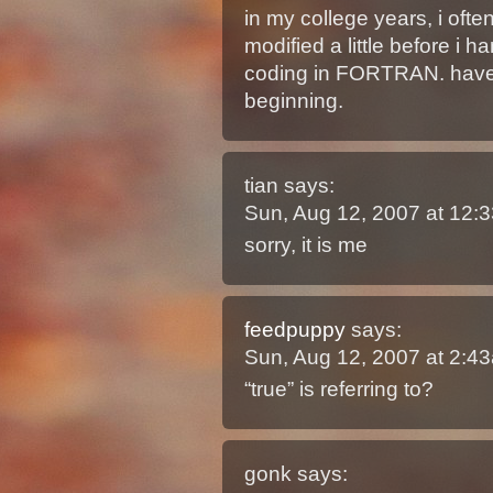
in my college years, i oft
modified a little before i 
coding in FORTRAN. have t
beginning.
tian
says:
Sun, Aug 12, 2007 at 12
sorry, it is me
feedpuppy
says:
Sun, Aug 12, 2007 at 2:
“true” is referring to?
gonk
says: