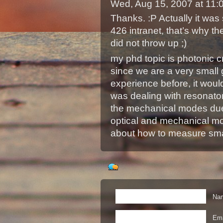
Wed, Aug 15, 2007 at 11
Thanks. :P Actually it wa
426 intranet, that’s why t
did not throw up ;)
my phd topic is photonic c
since we are a very small
experience before, it woul
was dealing with resonato
the mechanical modes due
optical and mechanical mo
about how to measure smal
Nam
Ema