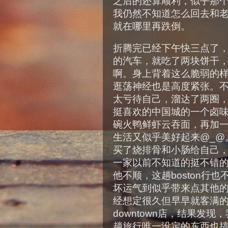
之后的还算顺利，似乎那
我仍然不知道怎么回去和
就在哪里再跌倒。
折腾完已经下午快三点了，
的汽车，就吃了两块饼干
啊。身上背着这么脆弱的
逛荡神经也是高度紧张。
太亏待自己，溜达了两圈
挺喜欢的中国城的一个卤
碗火鸭鲜虾云吞面，再加
生活又似乎美好起来@_@
买了烧排骨和小肠给自己
一家以前不知道的挺不错
他不顺，这趟boston行
坏运气到似乎带来点其他
经想定很久但早早就客满
downtown店，结果发
趟旅行唯一没定的东西也