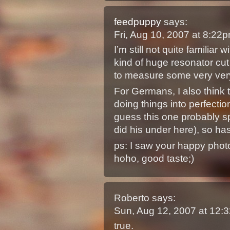
feedpuppy
says:
Fri, Aug 10, 2007 at 8:2
I’m still not quite familiar 
kind of huge resonator cut 
to measure some very very
For Germans, I also think 
doing things into perfectio
guess this one probably sp
did his under here), so ha
ps: I saw your happy photo
hoho, good taste;)
Roberto
says:
Sun, Aug 12, 2007 at 12
true.