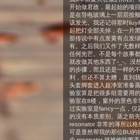
开始做君政，最起始的项
是在导电玻璃上一层层按
该发光。我还记得那时liuy
起把灯全部关掉，在一片
那传说中有点发黄有点发
有。之后我们又作了无数
任何光芒。不是每个故事
就改做其他东西了-_-。
的步骤，而且还是一样的
利，但还不算太糟，直到
头套脚套进入超净室准备蒸
验室算是把很多组需要用
验室在8楼，窗外的景色非
过实验室是fancy一点，
的没有本质差别。蒸之前先要把
resonator 非常的薄
可是显然帮我的那位BU的
个 resonator 就被他