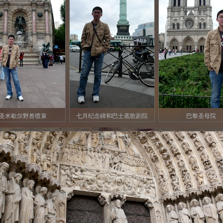
圣米歇尔野兽喷泉
七月纪念碑和巴士底歌剧院
巴黎圣母院