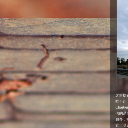
之前提
吃不起
Cha
供的是
狠多，
宜，味