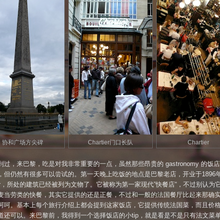
协和广场方尖碑
Chartier门口长队
Chartier
到过，来巴黎，吃是对我非常重要的一点，虽然那些昂贵的 gastronomy 的饭
，但仍然有很多可以尝试的。第一天晚上吃饭的地点是巴黎老店，开业于1896
rtier，所处的建筑已经被列为文物了。它被称为第一家现代”快餐店“，不过别认为
麦当劳类的快餐，其实它提供的还是正餐，不过和一般的法国餐厅比起来那确
呵呵。基本上每个旅行介绍上都会提到这家饭店，它提供传统法国菜，而且价
道还可以。来巴黎前，我得到一个选择饭店的小tip，就是看是不是只有法文菜