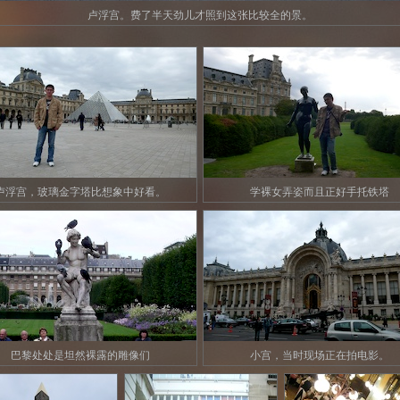
卢浮宫。费了半天劲儿才照到这张比较全的景。
卢浮宫，玻璃金字塔比想象中好看。
学裸女弄姿而且正好手托铁塔
巴黎处处是坦然裸露的雕像们
小宫，当时现场正在拍电影。