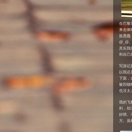
在巴黎
来去体
挺愚蠢
@_@
其实我
和自己
写游记
以我还
下面，
被四顿
也没太
我的飞
利，却
好唷。
方。虽