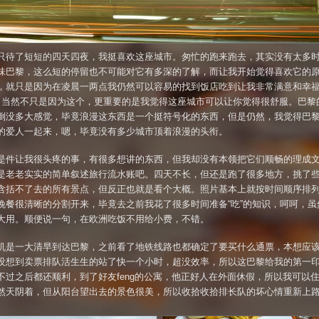
只待了短短的四天四夜，我挺喜欢这座城市。匆忙的跑来跑去，其实没有太多
味巴黎，这么短的停留也不可能对它有多深的了解，而让我开始觉得喜欢它的
，就只是因为在凌晨一两点我仍然可以容易的找到饭店吃到让我非常满意和幸
。当然不只是因为这个，更重要的是我觉得这座城市可以让你觉得很舒服。巴黎
倒没多大感觉，毕竟浪漫这东西是一个挺符号化的东西，但是仍然，我觉得巴
的爱人一起来，嗯，毕竟没有多少城市顶着浪漫的头衔。
是件让我很头疼的事，有很多想讲的东西，但我却没有本领把它们顺畅的理成
是老老实实的简单叙述旅行流水账吧。四天不长，但还是跑了很多地方，挑了
含括不了去的所有景点，但反正也就是看个大概。照片基本上就按时间顺序排
晚餐很清晰的分割开来，毕竟去之前我花了很多时间准备“吃”的知识，呵呵，虽
大用。顺便说一句，在欧洲吃饭不用给小费，不错。
机是一大清早到达巴黎，之前看了地铁线路也都确定了要买什么通票，本想应
没想到卖票排队活生生的站了快一个小时，超没效率，所以这巴黎给我的第一
不过之后都还顺利，到了好友feng的公寓，他正好人在外面休假，所以我可以
然天阴着，但从阳台望出去的景色很美，所以收拾收拾排长队的坏心情重新上