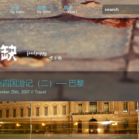
分类
存档
联系
by topic
by time
contact
洲四国游记（二）── 巴黎
ember 25th, 2007 //
Travel