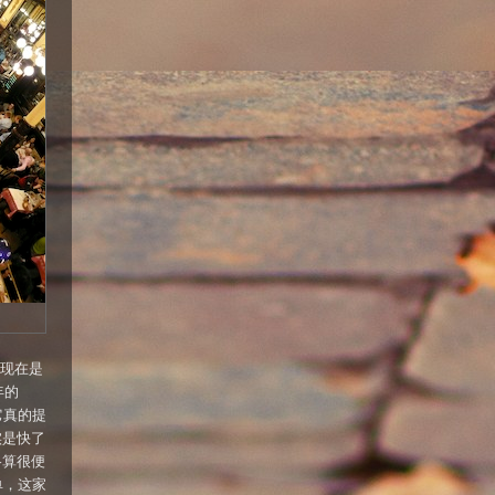
店现在是
年的
它真的提
实是快了
格算很便
单，这家