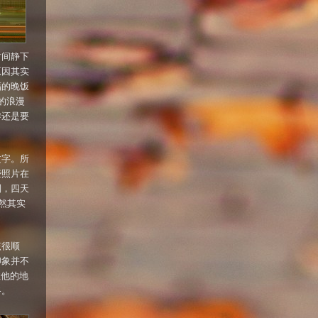
时间静下
原因其实
福的晚饭
的浪漫
黎还是要
文字。所
些照片在
列，四天
然其实
该很顺
印象并不
住他的地
路。