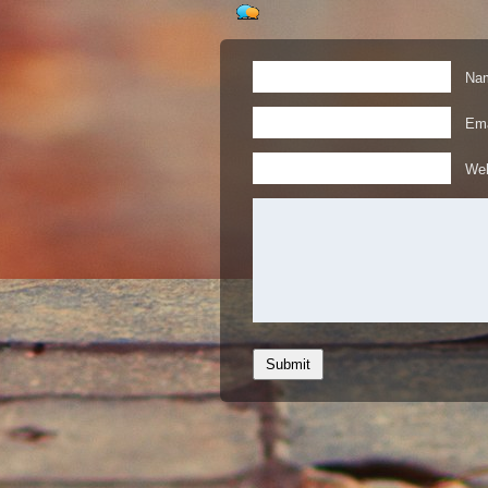
Nam
Ema
Web