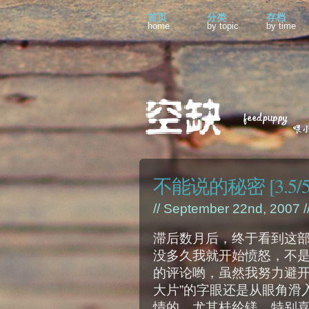
首页
分类
存档
home
by topic
by time
不能说的秘密 [3.5/5
// September 22nd, 2007 /
滞后数月后，终于看到这
没多久我就开始愤怒，不
的评论哟，虽然我努力避开
大片”的字眼还是从眼角滑
情的，尤其桂纶镁，特别