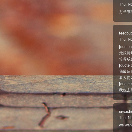
Thu, N
万圣节
feedpu
Thu, N
[quo
觉很特别
培养成
[quot
我最后
看人们
[quot
我也去
erwach
Thu, N
we want