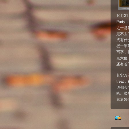
10月3
Par
之一是
定不去
找有什
板一半
写字，挂在
点太傻
还有若
其实万
tre
说都会
哈。虽
舅舅姨