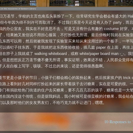
1日万圣节，学校的主页也南瓜头装扮了一下。往常研究生学会都会有盛大的 Hallo
ty，但今年因为得不到许可而取消了。不过我们系里今天还是有人办了 party，而
我的办公室友，我实在不好意思不去，可是又没有什么有趣的 costume 好穿。
了，结果她又发信说不用担心服装，不打扮也无所谓。最后傍晚时我就在实验
么东西可以用，然后就被我发现了实验室买来却从来没用过的一个板子，一半
可以插钉子挂东西。于是我就把这东西收拾收拾，插几篇 paper 在上面，再挂
脖子上我就成了 walking whiteboard，或称 white/paper board man -_-
，但是想想反正万圣节傻不傻无所谓，事实证明，效果还不错，人民群众觉得
干人在白板上写字，咳咳。不过总的来说，还是觉得很愚蠢啊。
圣节更是小孩子的节日，小孩子们都会精心的装扮起来，然后挨家挨户的 trick o
at，在路上看到好几对同样打扮起来的家长带着孩子去讨糖果，实在是可爱的很。
专门有捐款给热门街道的住户去买糖果，要不几百几百的孩子，糖果也是一大
然在国内没这个传统，但是据我妈说，我小时候可是很蛮横的讨糖果，我会站
们以及那时他们的女友男友们，不给巧克力就不让进门，嘿嘿。
10 Responses 