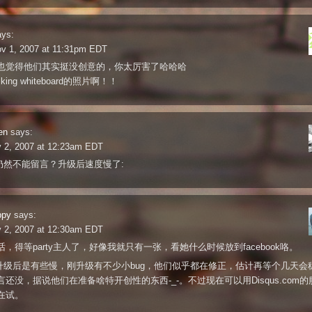
ays:
ov 1, 2007 at 11:31pm EDT
也觉得他们其实挺没创意的，你太厉害了哈哈哈
king whiteboard的照片啊！！
en
says:
v 2, 2007 at 12:23am EDT
lr仍然不能留言？升级后速度慢了:
ppy
says:
v 2, 2007 at 12:30am EDT
，得等party主人了，好像我就只有一张，看她什么时候放到facebook咯。
blr升级后是有些慢，刚升级有不少小bug，他们似乎都在修正，估计再等个几天会
言还没，据说他们在准备啥特开创性的东西-_-。不过现在可以用Disqus.com的
在试。