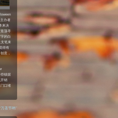
ween
且主办者
本来决
室逛荡寻
写字的白
上支笔来
。我觉得有
有创意，
r
一些镇据
笔开销
在门口堵
to “万圣节哟”