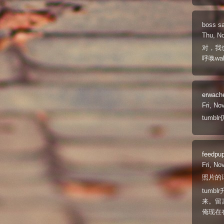
boss
s
Thu, N
对，我
呼唤wal
erwach
Fri, No
tumb
feedpu
Fri, No
照片的话
tum
来。留
俺现在