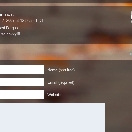
en
says:
v 2, 2007 at 12:56am EDT
used Disqus.
 so savvy!!!
Le
Name (required)
Email (required)
Website