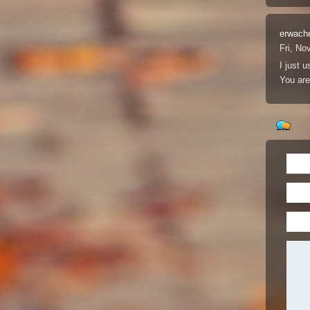
erwach
Fri, No
I just 
You are