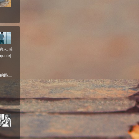
外的人.感
ote]
园的路上