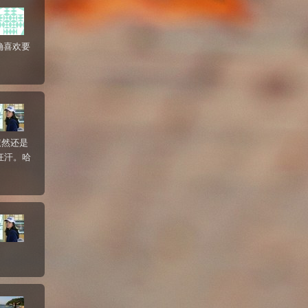
确喜欢要
依然还是
狂汗。哈