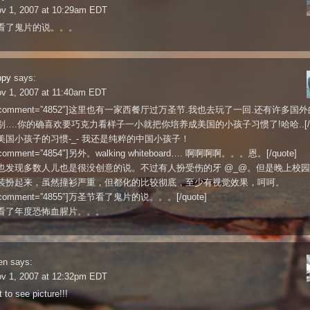
ov 1, 2007 at 10:29am EDT
看了鬼片的说。。。
ppy
says:
ov 1, 2007 at 11:40am EDT
te comment=”4852″]这里也有一家西餐厅过万圣节.我也去玩了一回.还有许多国
….你的确喜欢要巧克力看样子一小就把你培养成美国的小孩子习惯了!哈哈..[/qu
美国小孩子的习惯-_- 我还是纯粹的中国小孩子！
e comment=”4854″]另外。walking whiteboard…. 啊啊啊啊。。。恩。[/quote]
也发现多数人儿也是很没创意的说。不过有人扮受伤的牙 @_@。但是晚上校
装扮起来，虽然撞衫严重，但都化的比较彻底，至少有视觉效果，呵呵。
e comment=”4855″]万圣节看了鬼片的说。。。[/quote]
看了年度恐怖血腥片。。。
en
says:
ov 1, 2007 at 12:32pm EDT
 to see picture!!!