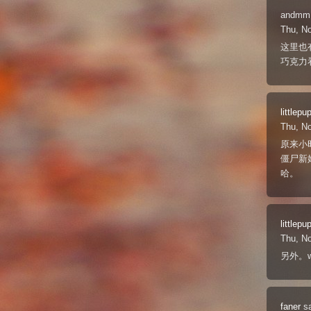
andmm
Thu, N
这里也
巧克力
littlepu
Thu, N
原来小
僵尸新
哈。
littlepu
Thu, N
另外。wa
faner
s