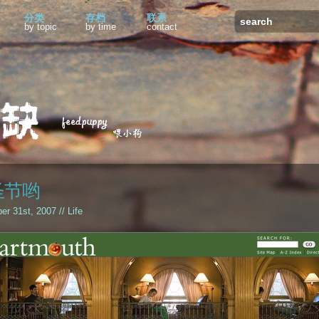
分类
存档
联系
by topic
by time
contact
圣节哟
ber 31st, 2007 //
Life