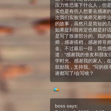
压力惟恐落下什么人，但
实也是有些人想要去感谢
次我们实验室俩师兄都毕
的故事，虽然只是简短的
如果提到我肯定也都是好话
是写了致谢部分的。我的
师，感谢搭档，感谢师哥
金。不过最后一段，我也
道：“感谢我的舍友和朋友
学时光。感谢我的家人，
鼓励我，支持我。”写的很
谢都写了/会写啥？
boss
says: