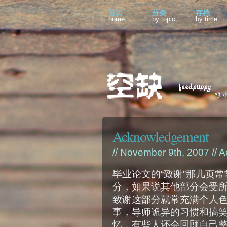
首页
分类
存档
home
by topic
by time
Acknowledgement
// November 9th, 2007 //
A
毕业论文的“致谢”那几页
分，如果说其他部分会受
致谢这部分就常充满个人
事，导师诡异的习惯和搞
忆，有些人还会回顾自己