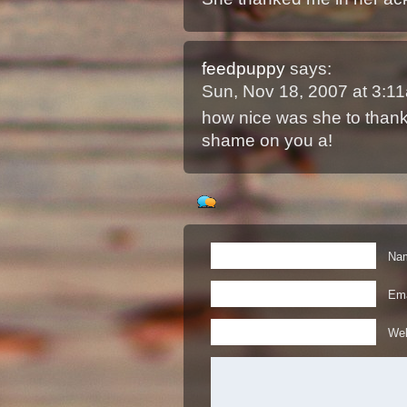
feedpuppy
says:
Sun, Nov 18, 2007 at 3:
how nice was she to thank
shame on you a!
Nam
Ema
Web