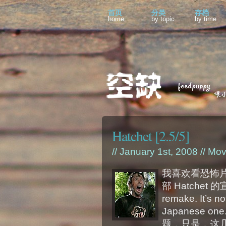
首页
分类
存档
home
by topic
by time
Hatchet [2.5/5]
// January 1st, 2008 //
Mov
我喜欢看恐怖
部 Hatchet 
remake. It’s no
Japanese 
题，只是，这几句宣言