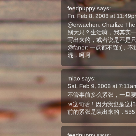
feedpuppy
says:
Fri, Feb 8, 2008 at 11:49
@erwachen: Charli
别大只？生活嘛，我其实
写出来的，或者说是不是只
@faner: 一点都不强:
混，呵呵
miao
says:
Sat, Feb 9, 2008 at 7:11
不管事前多么紧张，一旦
re这句话！因为我也是这
前的紧张是装出来的，555
feedpuppy
says: