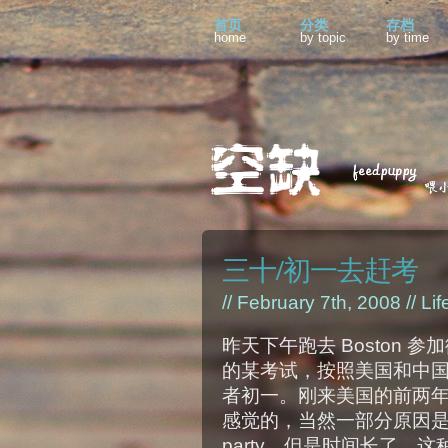
首页
分类
存档
home
by topic
by time
三十/初一去赶考
// February 7th, 2008 //
Lif
昨天下午跑去 Boston 
的某考试，按照美国和中
者初一。刚来美国的前两
感觉的，当然一部分原因
party。但是时间长了，