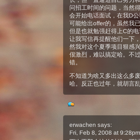
问招工时间的问题，当然得
会开始电话面试，在我D公司
可能给出offer的，虽然
但是也就勉强赶得上C的电
让我写信再提醒他们一下
然我对这个夏季项目狠感
佷激烈，难以搞定哈。不
错。
不知道为啥又多出这么多
哈。反正也过年，就胡言
erwachen
says:
Fri, Feb 8, 2008 at 9:28p