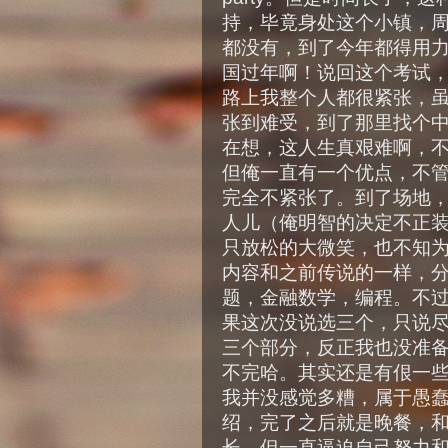
持，毕竟身处这个小镇，
都没有，到了今年都得用
国过年啊！说回这个考试
路上我整个人都很紧张，
张到难受，到了那里找个
在想，这人生真艰难啊，
但俺一直有一个优点，不
完全不紧张了。到了场地
人儿（俺明智的决定不正装而 b
只放松的大微笑，也不知
内容和之前传说的一样，
题，金融数学，编程。不
果这次没说选三个，只说
三个部分，反正我也没准
不完哈。其实还是有佷一
我并没感觉多糟，属于愚
绍，完了之后就是晚餐，
长，但一直逼迫自己努力