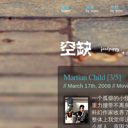
首页
分类
存档
home
by topic
by time
Martian Child [3/5]
// March 17th, 2008 //
Mov
一个孤僻的小
重力腰带不离
科幻作家收养
整体上我觉得
么抓人，原因