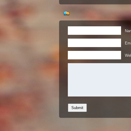
Nam
Ema
Web