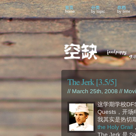
首页
分类
存档
home
by topic
by time
The Jerk [3.5/5]
// March 25th, 2008 //
Mov
这学期学校DFS系
Quests，开场
我其实是热切
the Holy Grail
The Jerk 是