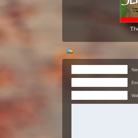
Th
Nam
Ema
Web