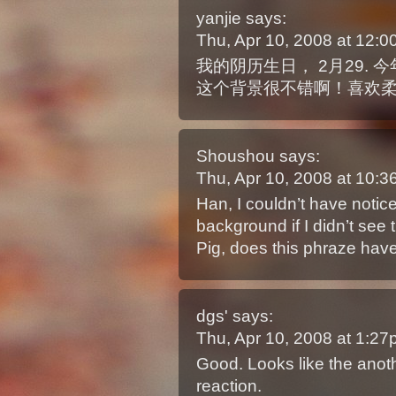
yanjie
says:
Thu, Apr 10, 2008 at 12:
我的阴历生日， 2月29. 
这个背景很不错啊！喜欢
Shoushou
says:
Thu, Apr 10, 2008 at 10:
Han, I couldn’t have noti
background if I didn’t see
Pig, does this phraze ha
dgs'
says:
Thu, Apr 10, 2008 at 1:2
Good. Looks like the anot
reaction.