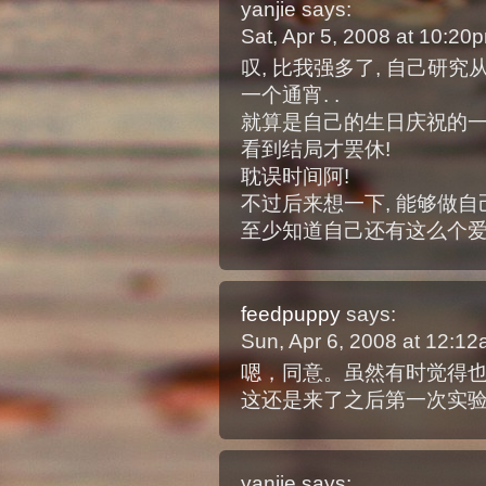
yanjie
says:
Sat, Apr 5, 2008 at 10:2
叹, 比我强多了, 自己研究
一个通宵. .
就算是自己的生日庆祝的一部
看到结局才罢休!
耽误时间阿!
不过后来想一下, 能够做自
至少知道自己还有这么个爱
feedpuppy
says:
Sun, Apr 6, 2008 at 12:1
嗯，同意。虽然有时觉得
这还是来了之后第一次实验熬
yanjie
says: