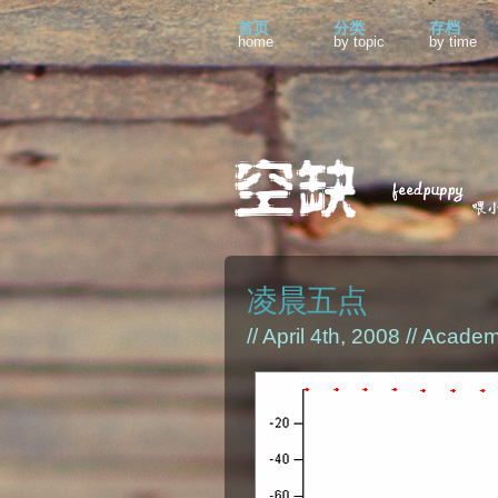
首页
分类
存档
home
by topic
by time
凌晨五点
// April 4th, 2008 //
Academ