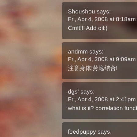
Shoushou
says:
Fri, Apr 4, 2008 at 8:18a
Cmft!!! Add oil:)
andmm
says:
Fri, Apr 4, 2008 at 9:09a
注意身体!劳逸结合!
dgs'
says:
Fri, Apr 4, 2008 at 2:41p
what is it? correlation func
feedpuppy
says: