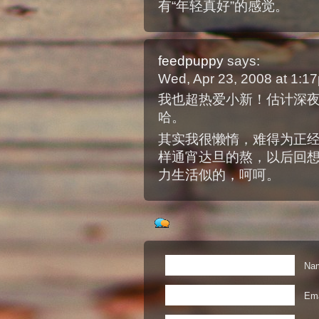
有“年轻真好”的感觉。
feedpuppy
says:
Wed, Apr 23, 2008 at 1:
我也超热爱小新！估计深夜
哈。
其实我很懒惰，难得为正经
样通宵达旦的熬，以后回
力生活似的，呵呵。
Nam
Ema