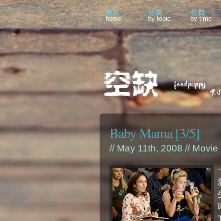
首页
分类
存档
home
by topic
by time
Baby Mama [3/5]
// May 11th, 2008 //
Movie