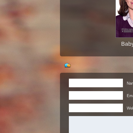
Bab
Nam
Ema
Web