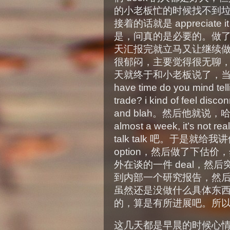
的小老板忙的时候找不到垃圾
接着的话就是 appreciate 
是，问真的是必要的。做
天汇报完就立马又让继续
很郁闷，主要觉得很无聊
天就终于和小老板说了，当然
have time do you mind tel
trade? i kind of feel disc
and blah。然后他就说，哈，可
almost a week, it’s not real
talk talk 吧。于是
option，然后做了下估
外在谈的一件 deal，然后突然
到内部一个研究报告，然
虽然还是没做什么具体东
的，算是有所进展吧。所
这几天都是早晨的时候心