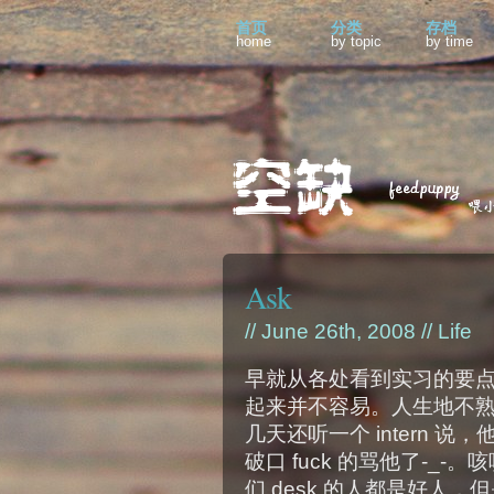
首页
分类
存档
home
by topic
by time
Ask
// June 26th, 2008 //
Life
早就从各处看到实习的要点
起来并不容易。人生地不
几天还听一个 intern 说，
破口 fuck 的骂他了-_
们 desk 的人都是好人