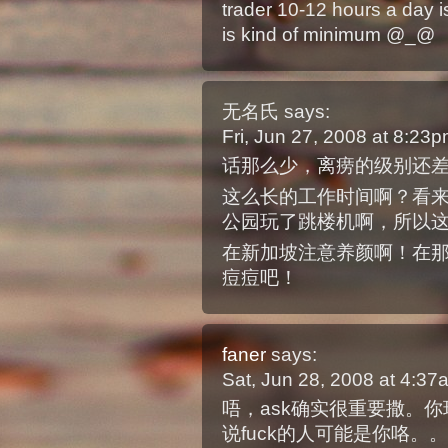
trader 10-12 hours a day is
is kind of minimum @_@
无名氏
says:
Fri, Jun 27, 2008 at 8:23
话那么少，离痨的级别还
这么长的工作时间啊？看
公园玩了跳楼机啊，所以
在新加坡注意养颜啊！在那里s
痘痘吧！
faner
says:
Sat, Jun 28, 2008 at 4:3
唔，ask确实很重要撒。
说fuck的人可能是你咯。