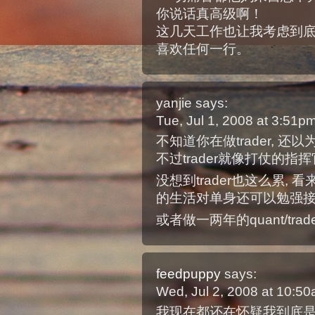
你说话真高级啊！
这几天工作也让我考虑到
喜欢任何一行。
yanjie
says:
Tue, Jul 1, 2008 at 3:51
不知道你在做trader, 还以为
不过trader就像打仗的指挥
没想到trader也这么累, 看
的生活对单身还可以勉强接
或者做一两年的quant/trade
feedpuppy
says:
Wed, Jul 2, 2008 at 10:5
我现在都还在怀疑我到底是不是在