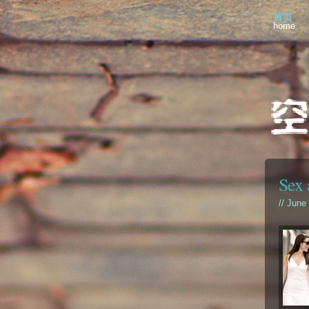
首页
home
Sex 
// June