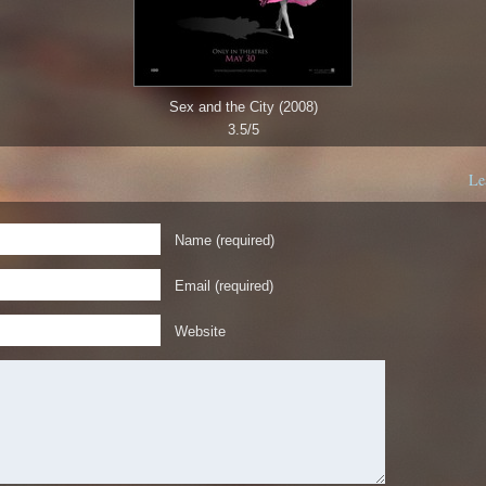
Sex and the City (2008)
3.5/5
Le
Name (required)
Email (required)
Website