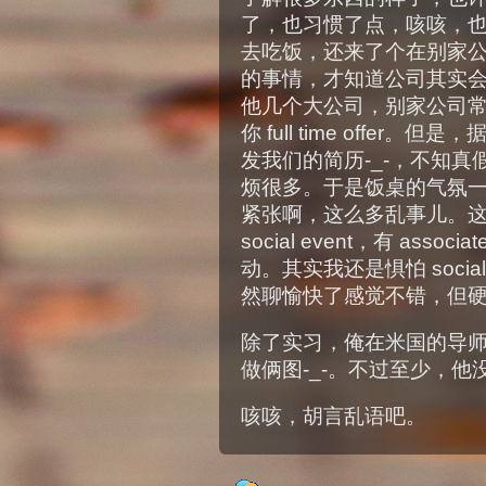
了，也习惯了点，咳咳，
去吃饭，还来了个在别家公司做 i
的事情，才知道公司其实
他几个大公司，别家公司
你 full time offe
发我们的简历-_-，不知
烦很多。于是饭桌的气氛
紧张啊，这么多乱事儿。
social event，有 as
动。其实我还是惧怕 soc
然聊愉快了感觉不错，但
除了实习，俺在米国的导
做俩图-_-。不过至少，他
咳咳，胡言乱语吧。