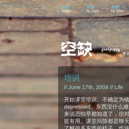
首页
分类
存档
home
by topic
by time
培训
// June 17th, 2008 //
Life
开始课堂培训。不确定为
depressed。东西没
来说恐怕早都知道了，但
挺有用。课堂间隙都是聊
了解很多东西的样子，也