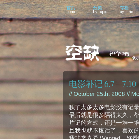
首页
分类
存档
home
by topic
by time
电影补记 6.7 – 7.10
// October 25th, 2008 //
Mo
积了太多太多电影没有记
最后就是很多隔得太久，都
片记的方式，还是一堆一
且我也就不废话了，喜欢
我非常喜爱 Wanted，好看啊