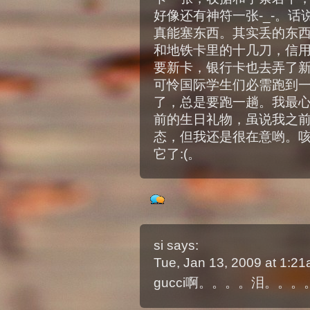
好像还有神符一张-_-。话
真能塞东西。其实丢的东
和地铁卡里的十几刀，信
要新卡，银行卡也去弄了
可怜国际学生们必需跑到
了，总是要跑一趟。我最
前的生日礼物，虽说我之
态，但我还是很在意哟。
它了:(。
si
says:
Tue, Jan 13, 2009 at 1:2
gucci啊。。。。泪。。。