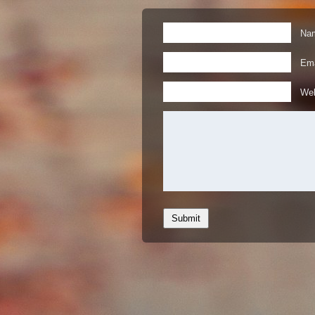
Nam
Ema
Web