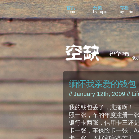
首页
分类
存档
home
by topic
by time
缅怀我亲爱的钱包
// January 12th, 2009 //
Lif
我的钱包丢了，悲痛啊！
照一张，车的年度注册一
银行卡两张，信用卡三还
卡一张，车保险卡一张，A
卡一张，收据和字条若干