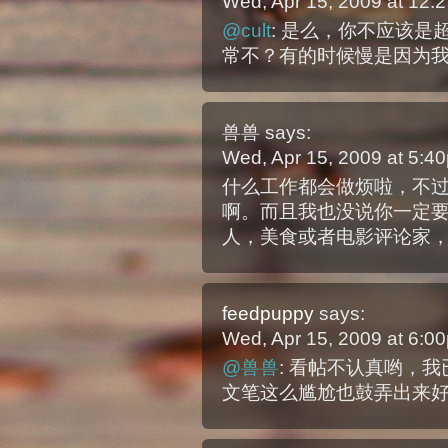
Wed, Apr 15, 2009 at 12
@cult
: 是么，你不应该是
常不？有的时候慢是因为
兽兽
says:
Wed, Apr 15, 2009 at 5:
什么工作都会做烦啦，不
啊。而且我也没说你一定
人，美食或者电影评论家
feedpuppy
says:
Wed, Apr 15, 2009 at 6:
@兽兽
: 看帖不认真哟，
文笔这么尴尬也鼓弄出来