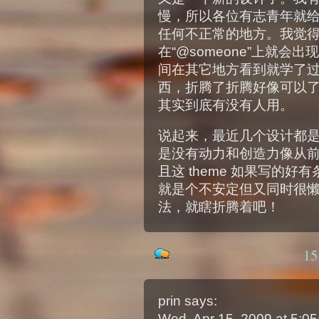
慢，所以各位有志青年就
任何不正常的地方。我觉
在“@someone”上就
间在其它地方看到就学了
西，折腾了折腾好像可以
其实到底有没有人用。
说起来，最近几个设计都
是没有动力和创造力像从前那
且这 theme 如果写的
就是个不安定但又同时很
法，就瞎折腾着吧！
1
prin
says:
Wed, Apr 15, 2009 at 5: