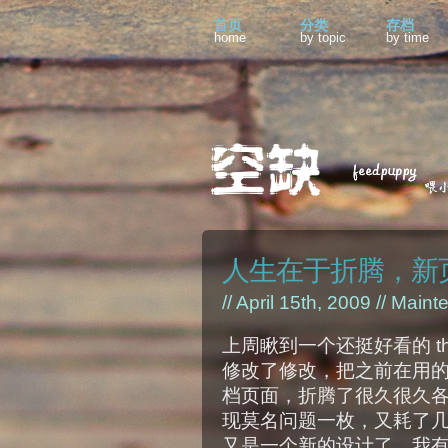
首页
分类
存档
home
by topic
by time
人生在于折腾，新
// April 15th, 2009 //
Maint
上周瞅到一个还挺好看的 t
修改了修改，把之前在用
档页面，折腾了很久很久
现莫名问题一枚，又耗了
又是一个新的设计了。我