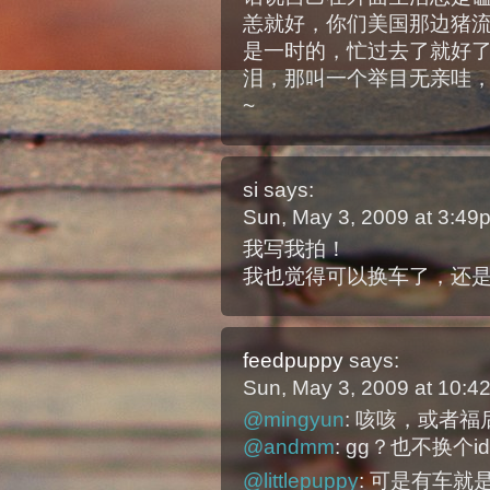
恙就好，你们美国那边猪
是一时的，忙过去了就好了
泪，那叫一个举目无亲哇，
~
si
says:
Sun, May 3, 2009 at 3:4
我写我拍！
我也觉得可以换车了，还
feedpuppy
says:
Sun, May 3, 2009 at 10:
@mingyun
: 咳咳，或者
@andmm
: gg？也不换个
@littlepuppy
: 可是有车就