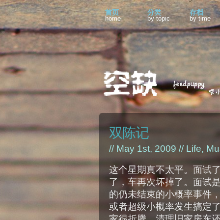
首页
分类
存档
home
by topic
by time
双陈记
// May 1st, 2009 //
Life
,
Mu
这个星期真不太平。面试
了，车再次坏掉了。面试
的仍未结束的小概率事件
或者超级小概率发生搞定
家很折腾，清理旧家房东