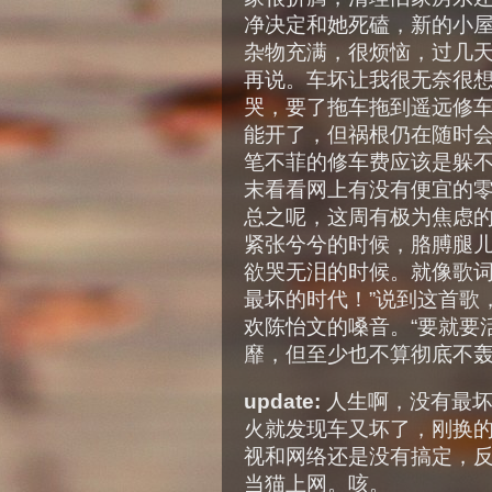
净决定和她死磕，新的小
杂物充满，很烦恼，过几
再说。车坏让我很无奈很
哭，要了拖车拖到遥远修
能开了，但祸根仍在随时
笔不菲的修车费应该是躲
末看看网上有没有便宜的
总之呢，这周有极为焦虑
紧张兮兮的时候，胳膊腿
欲哭无泪的时候。就像歌词
最坏的时代！”说到这首歌
欢陈怡文的嗓音。“要就要
靡，但至少也不算彻底不
update:
人生啊，没有最坏
火就发现车又坏了，刚换
视和网络还是没有搞定，
当猫上网。咳。