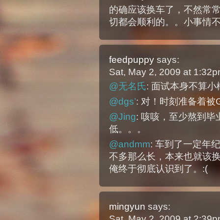
的确应该换车了，不然常
切都会顺利的。。小事情
feedpuppy
says:
Sat, May 2, 2009 at 1:32
@无名氏
: 面试本身不算
@dgs’
: 对！时刻准备着被
@Jing
: 咳咳，至少熬到
低。。。
@andmm
: 车到了一定
不多那么长，本来也就该
俺终于彻底认识到了。:(
mingyun
says:
Sat, May 2, 2009 at 2:39