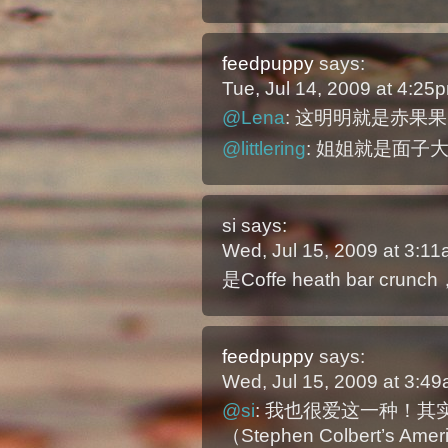
feedpuppy
says:
Tue, Jul 14, 2009 at 4:2
@Lena
: 这明明就是赤果
@littlering
: 姐姐就是面子
si
says:
Wed, Jul 15, 2009 at 3:1
是Coffe heath bar c
feedpuppy
says:
Wed, Jul 15, 2009 at 3:4
@si
: 我也很爱这一种！其实那
（Stephen Colbert’s 