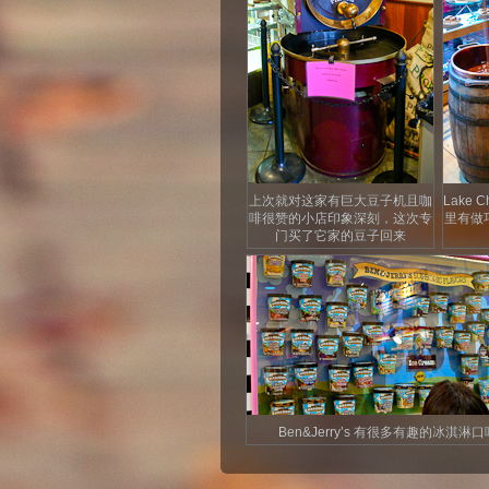
上次就对这家有巨大豆子机且咖
Lake C
啡很赞的小店印象深刻，这次专
里有做
门买了它家的豆子回来
Ben&Jerry’s 有很多有趣的冰淇淋口