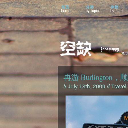
首页
分类
存档
home
by topic
by time
再游 Burlington，顺道
// July 13th, 2009 //
Travel