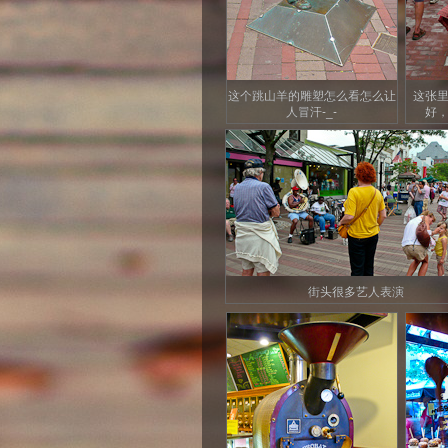
这个跳山羊的雕塑怎么看怎么让
这张
人冒汗-_-
好
街头很多艺人表演