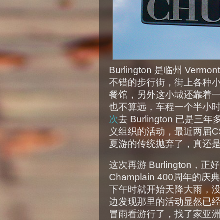
Burlington 是临州 V
不错的步行街，街上各种
餐馆，另外这小城还靠着
也不算远，车程一个半小
次
去 Burlington 已
义组织的活动，最近两届C
夏游的传统抛弃了，真还
这次再游 Burlington，
Champlain 400周
下午时就开始天降大雨，
边发现那里的活动显然已
冒雨看游行了，找了家亚