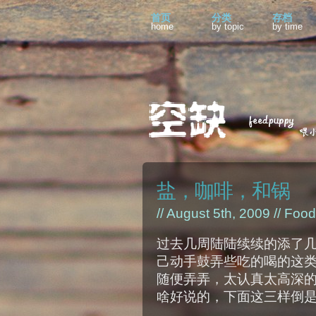
首页
分类
存档
home
by topic
by time
盐，咖啡，和锅
// August 5th, 2009 //
Food
过去几周陆陆续续的添了
己动手鼓弄些吃的喝的这
随便弄弄，太认真太高深
啥好说的，下面这三样倒