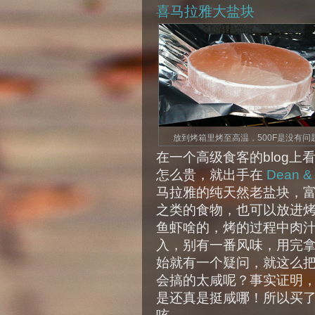
喜马拉雅大盐块
放到烤箱里烤至高温，500F是没有问
在一个高级食客的blog
怎么贵，就出手在
Dean &
马拉雅的纯天然老盐块，
之类的食物，也可以放进
鱼虾啥的，烤的过程中肉
入，别有一番风味，用完
始就有一个疑问，就这么
会搞的太咸呢？事实证明
是还真是挺咸哪！所以买