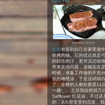
Grill Pan
铸铁锅死沉死沉的
之前
有提到自己在家里做
铁烤肉锅。它的优点就是
的封住肉汁，更何况还能
带来其他问题，这锅实在
时候，准备工作做的不充
低的橄榄油，于是这硝烟
了，全楼的人都在夜里11
一趟-_-。之后我自然就
Safflower 红花油，
的，从fc那里受到启发，