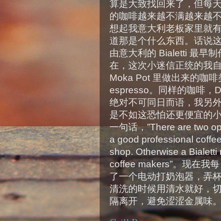
算是大致找回来了，但每天早
的咖啡越来越不满越来越
想起我意大利老板家里就
道那是个什么东西。话说这个 
由意大利的 Bialetti
在，这次小迷信正统的我自然还
Moka Pot 里做出来的咖
espresso。同样的咖啡
绝对不可同日而语，我另外那台
是不如这恐怕还更便宜的
一句话，”There are two optio
a good professional coffee
shop. Otherwise a Bialetti
coffee makers”。
了一个电动打奶泡器，弄杯 
清洗的时候用清水就好，
隔离开，避免涩涩金属味