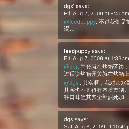
dgs'
says:
Fri, Aug 7, 2009 at 8:41a
@feedpuppy
: 不过我倒是
渴…
feedpuppy
says:
Fri, Aug 7, 2009 at 1:38p
@ppr
: 手套就在烤箱旁
过话说烤箱开关就在烤箱
@dgs’
: 其实啊，我对加水
其实也不见得有本质差别
种口味但其实全部甜死加一丁
dgs
says:
Sat, Aug 8, 2009 at 10:4