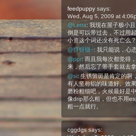
feedpuppy
says:
Wed, Aug 5, 2009 at 4:0
@Lena
: 我现在屋子极小
倒是可以带过去，不过用
小资这个词还没有死亡么
@犽犽猫~
: 我只能说，心
@ppr
: 而且我每次都觉得
来，然后忘了带手套就去
@si
: 生锈留斑是肯定的
有人坚称铝的味道好。效
磨粉粗细吧，火候最好是中
像drip那么粗，但也不用esp
粗一点就行。
cggdgs
says: