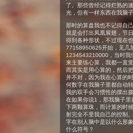
了。那些曾经记得烂熟的速算
光，但有一样东西在我脑
那时的算盘我也不记得自
就是会打出凤凰展翅，节
得到各种形状，不过现在
77158950625开始，
1234543210000，
来主要练心算，我都一直
而其实是用心算的，然后
并不对，因为我在心算的
何数字在我脑子里都自动
我的双手会习惯性的摆出
在如果你说1，那我脑子里
下两颗算珠，而计算的时
射完全不受我自己的控制
字在别人脑中是以什么形
什么符号？