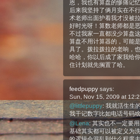
恩，我也有算盘的惨痛记
后来我坚持了俩月实在不
术老师出面护着我才没被
好时光呀！算数老师都是
不过我家一直都没少算盘
算盘不用计算器的，可能
具了。拨拉拨拉的老响，
哈哈，你以后成了家我给
住计划就先搁置了哈。
feedpuppy
says:
Sun, Nov 15, 2009 at 12
@littlepuppy
: 我就活生
我干记数字比如电话号码
@Lena
: 其实也不一定要
基础其实都可以被定义为
的逻辑会混乱到什么程度去，