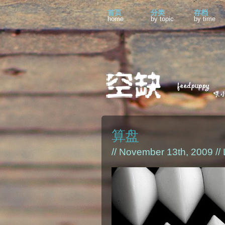
首页
分类
存档
home
by topic
by time
算盘
// November 13th, 2009 //