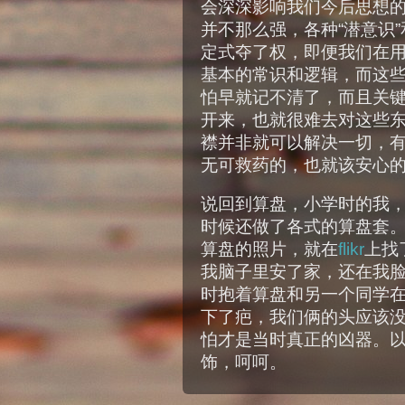
会深深影响我们今后思想
并不那么强，各种“潜意识”
定式夺了权，即便我们在
基本的常识和逻辑，而这
怕早就记不清了，而且关
开来，也就很难去对这些
襟并非就可以解决一切，
无可救药的，也就该安心的
说回到算盘，小学时的我
时候还做了各式的算盘套
算盘的照片，就在
flikr
上找
我脑子里安了家，还在我
时抱着算盘和另一个同学
下了疤，我们俩的头应该
怕才是当时真正的凶器。
饰，呵呵。