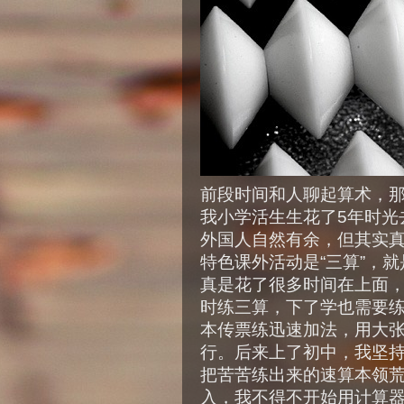
前段时间和人聊起算术，
我小学活生生花了5年时光
外国人自然有余，但其实
特色课外活动是“三算”，就
真是花了很多时间在上面
时练三算，下了学也需要
本传票练迅速加法，用大
行。后来上了初中，我坚
把苦苦练出来的速算本领
入，我不得不开始用计算