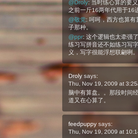
@Droly
: 当时练心算的要
之前一斤16两年代用于16
@敬党
: 呵呵，西方也算
子那种。
@ppr
: 这个逻辑也太牵
练习写拼音还不如练习写
义，写字很能浮想联翩咧
Droly
says:
Thu, Nov 19, 2009 at 3:
脑中有算盘。。那段时间
道又在心算了。
feedpuppy
says:
Thu, Nov 19, 2009 at 10