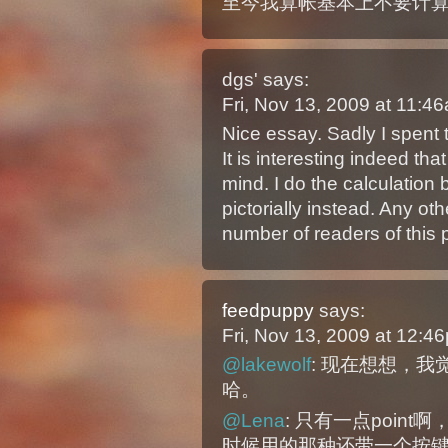
至今我算帐基本上不要计
dgs'
says:
Fri, Nov 13, 2009 at 11:
Nice essay. Sadly I spent t
It is interesting indeed t
mind. I do the calculation
pictorially instead. Any ot
number of readers of this
feedpuppy
says:
Fri, Nov 13, 2009 at 12:
@lakewolf
: 现在想想，
哈。
@Lena
: 只有一点poin
时候用的那种还带一个按