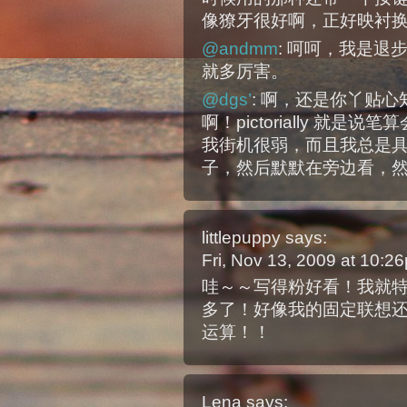
像獠牙很好啊，正好映衬
@andmm
: 呵呵，我是
就多厉害。
@dgs’
: 啊，还是你丫贴
啊！pictorially 就
我街机很弱，而且我总是
子，然后默默在旁边看，
littlepuppy
says:
Fri, Nov 13, 2009 at 10:
哇～～写得粉好看！我就
多了！好像我的固定联想
运算！！
Lena
says: