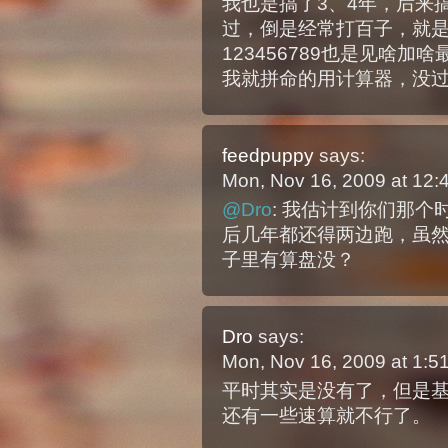
我也是搞了3、4年，后来
过，倒是经常打百子，就是从
123456789也是见啥加啥
我就拼命的用计算器，没
feedpuppy
says:
Mon, Nov 16, 2009 at 12
@Dro
: 我估计到你们那
后几年都还得两边跑，虽
子里有算盘没？
Dro
says:
Mon, Nov 16, 2009 at 1:
平时其实是没有了，但是
还有一些速算就不行了。