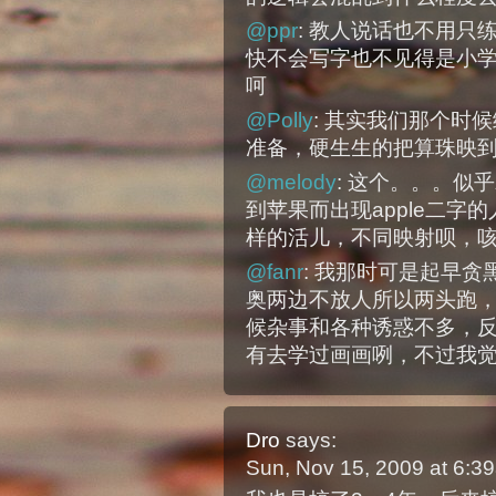
@ppr
: 教人说话也不用
快不会写字也不见得是小
呵
@Polly
: 其实我们那个时
准备，硬生生的把算珠映
@melody
: 这个。。。似
到苹果而出现apple二
样的活儿，不同映射呗，
@fanr
: 我那时可是起早
奥两边不放人所以两头跑
候杂事和各种诱惑不多，
有去学过画画咧，不过我
Dro
says:
Sun, Nov 15, 2009 at 6: