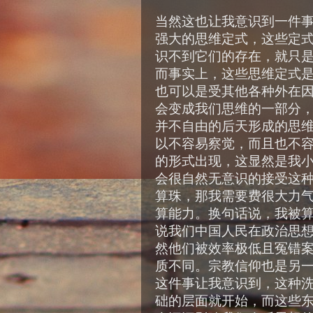
当然这也让我意识到一件
强大的思维定式，这些定
识不到它们的存在，就只
而事实上，这些思维定式
也可以是受其他各种外在
会变成我们思维的一部分
并不自由的后天形成的思
以不容易察觉，而且也不
的形式出现，这显然是我小
会很自然无意识的接受这
算珠，那我需要费很大力
算能力。换句话说，我被
说我们中国人民在政治思
然他们被效率极低且冤错
质不同。宗教信仰也是另
这件事让我意识到，这种
础的层面就开始，而这些