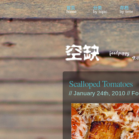
首页
分类
存档
home
by topic
by time
Scalloped Tomatoes
// January 24th, 2010 //
Fo