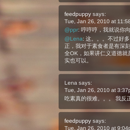
feedpuppy
says:
Tue, Jan 26, 2010 at 11:
@ppr
: 哼哼哼，我就说你
@Lena
: 这。。。不过好多
正，我对于素食者是有深
全OK，如果讲仁义道德就是
实也可以。
Lena
says:
Tue, Jan 26, 2010 at 3:3
吃素真的很难。。。 我反
feedpuppy
says:
Tue, Jan 26, 2010 at 9:0