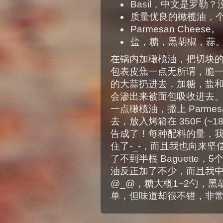
Basil，中文是罗勒
质量优良的橄榄油，
Parmesan Cheese。
盐，糖，黑胡椒，蒜
在锅内加橄榄油，把切块
包表皮焦一点无所谓，脆
的大蒜扔进去，加糖，盐
会渗出来被面包吸收进去
一点橄榄油，撒上 Parmesan
去，放入烤箱在 350F (
告成了！每种配料的量，
住了-_-，而且我也向来坚
了不到半根 Baguette
油反正加了不少，而且我
@_@，糖大概1~2勺，
单，但味道却很不错，非