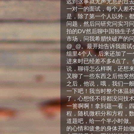
迟到这事就无声无息的过去
一对一的面试，每个人差不
是，除了第一个人以外，
问题，然后问研究问实习
拍的DV然后聊中国独生子
市场，问我希腊快破产的
@_@。最开始告诉我面试
组里4个人，后来还加了一
进来时已经差不多4点了。
说，聊得怎么样啊，还想
又聊了一些东西之后他突
之后，他说，哦，我们一
一下吧！我当时整个体温
了，心想怪不得都没问技
一篑啊啊！拿到题一看，
程，随机微积分和方程，数
道题吧，给一个半小时做。
的心情和疲惫的身体开始