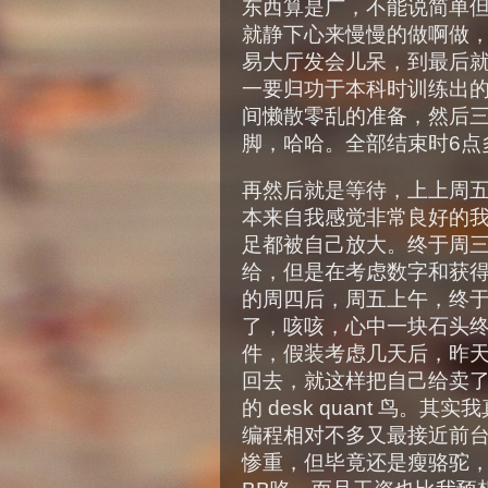
东西算是广，不能说简单
就静下心来慢慢的做啊做
易大厅发会儿呆，到最后
一要归功于本科时训练出
间懒散零乱的准备，然后
脚，哈哈。全部结束时6点
再然后就是等待，上上周
本来自我感觉非常良好的
足都被自己放大。终于周三
给，但是在考虑数字和获
的周四后，周五上午，终于
了，咳咳，心中一块石头
件，假装考虑几天后，昨天
回去，就这样把自己给卖了，
的 desk quant 鸟
编程相对不多又最接近前
惨重，但毕竟还是瘦骆驼