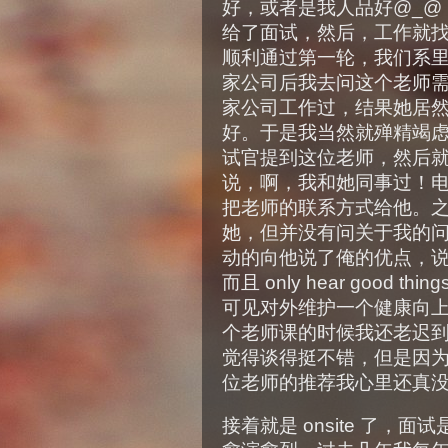
好，或者是我人品好@_@
给了面试，然后，工作就
顺利通过第一轮，我们系
家公司后我去问这个老师
家公司工作过，结果她居
好。于是我当然就殚精竭
试官提到这位老师，然后
说，啊，我和她同事过！
把老师的联系方式给他。
她，但并没有问关于我的
动的向他说了俺的优点，说我 hardwo
而且 only hear good things
可见对外维护一个健康向
个老师课的时候我还老迟
觉得谈得挺不错，但是因
位老师的推荐我心里还真
接着就是 onsite 了