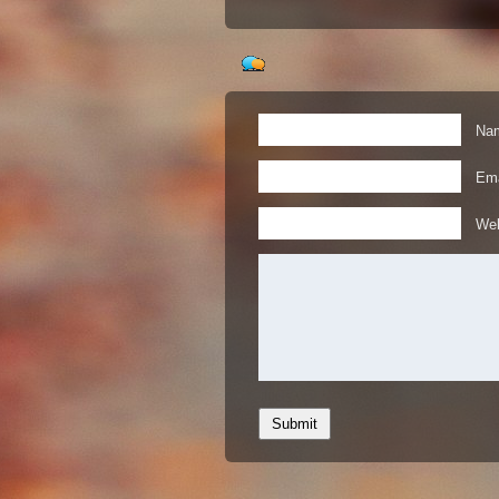
Nam
Ema
Web