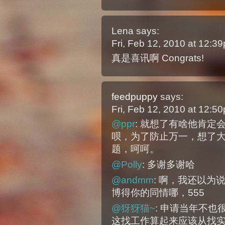
Lena
says:
Fri, Feb 12, 2010 at 12:
真是喜讯啊 Congrats!
feedpuppy
says:
Fri, Feb 12, 2010 at 12:
@ppr
: 就想了有啥他肯
呗，为了防止万一，想了
题，呵呵。
@Polly
: 多谢多谢哈
@andmm
: 啊，我还以
博得你的同情哪，555
@犽犽猫~
: 申请当年不
这找工作算起来应该从找