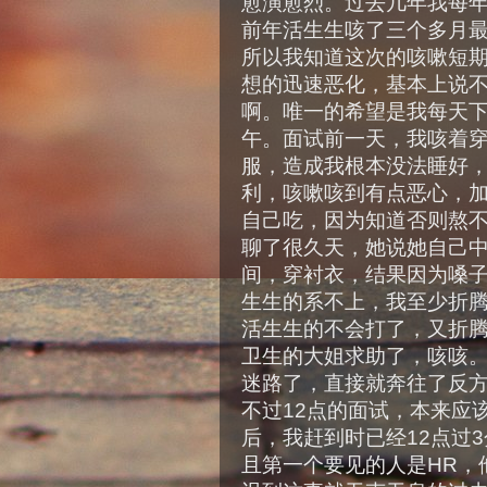
愈演愈烈。过去几年我每
前年活生生咳了三个多月
所以我知道这次的咳嗽短
想的迅速恶化，基本上说
啊。唯一的希望是我每天
午。面试前一天，我咳着
服，造成我根本没法睡好
利，咳嗽咳到有点恶心，
自己吃，因为知道否则熬
聊了很久天，她说她自己中
间，穿衬衣，结果因为嗓
生生的系不上，我至少折腾
活生生的不会打了，又折腾
卫生的大姐求助了，咳咳
迷路了，直接就奔往了反方
不过12点的面试，本来应
后，我赶到时已经12点过
且第一个要见的人是HR，