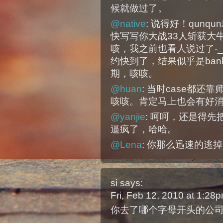
候就做过了。
@native
: 说得好！qun
快写写你大战33人斩获大牛
咳，我之前也看人说过了-
约快到了，结果似乎是banki
期，咳咳。
@huan
: 当时case都
咳咳。肯定马上也会有好消息
@yanjie
: 呵呵，还是得
逼疯了，哈哈。
@Lena
: 你那么迅速的逃
si
says:
Fri, Feb 12, 2010 at 1:2
你去了哪个字母开头的公