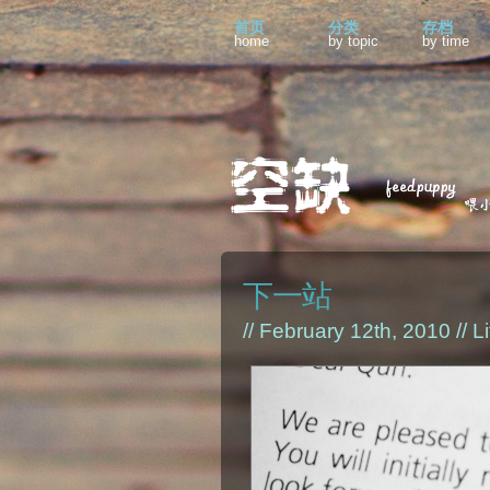
首页
分类
存档
home
by topic
by time
下一站
// February 12th, 2010 //
Li