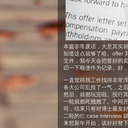
本篇非常废话，大意其实
知道这点就够了哈。offe
文件，我今天会把签好的
叨一下顺便作为记录。好
一直觉得我工作找得非常
各大公司乱投了一气，之
然后，就都玩完啦。投行
一轮就都死翘翘了。中间
司，结果只有对博士最友
二轮的仨 case inter
来想新年开始，该好好努