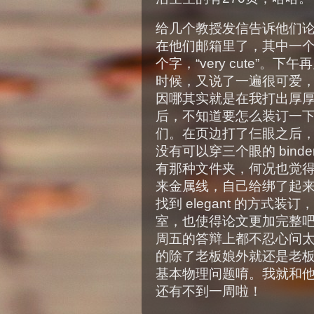
给几个教授发信告诉他们
在他们邮箱里了，其中一
个字，“very cute”。下
时候，又说了一遍很可爱
因哪其实就是在我打出厚
后，不知道要怎么装订一
们。在页边打了仨眼之后
没有可以穿三个眼的 bind
有那种文件夹，何况也觉
来金属线，自己给绑了起
找到 elegant 的方式
室，也使得论文更加完整
周五的答辩上都不忍心问
的除了老板娘外就还是老
基本物理问题唷。我就和
还有不到一周啦！