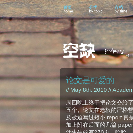
首页
分类
存档
home
by topic
by time
论文是可爱的
// May 8th, 2010 //
Academ
周四晚上终于把论文交给
五个。论文在老板的严格督促
及被迫写过短小 repor
加上附在后面的几篇 pap
活生生的有270页，哈哈。