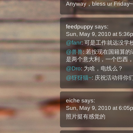
Anyway，bless ur Friday~
feedpuppy
says:
Sun, May 9, 2010 at 5:3
@fanr
: 可是工作就远没学
@兽兽
: 若按现在国籍算
是两个意大利，一个巴西
@Dro
: 为啥，电线么？
@犽犽猫~
: 庆祝活动得你
eiche
says:
Sun, May 9, 2010 at 6:0
照片挺有感觉的