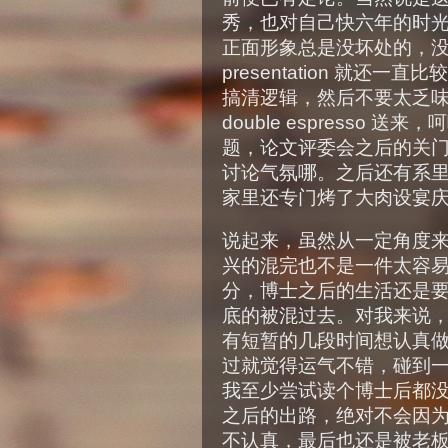
秀，也对自己快六年的时
正面形象总是没坏处的，
presentation 就
搞清逻辑，然后不要太乏
double espresso
题，论文评委会之后的关
讨论气氛哪。之后还有系
家里还专门烤了大肉设宴
说起来，虽然从一定角度
兴的混完也不是一件太容
分，博士之后的生活还是
底的被混过去。对我来说
有短暂的几段时间想认真
过就觉得运气不错，碰到
我至少尝试读个博士后都
之后的出路，绝对不会因
不认真，最后也还是被老