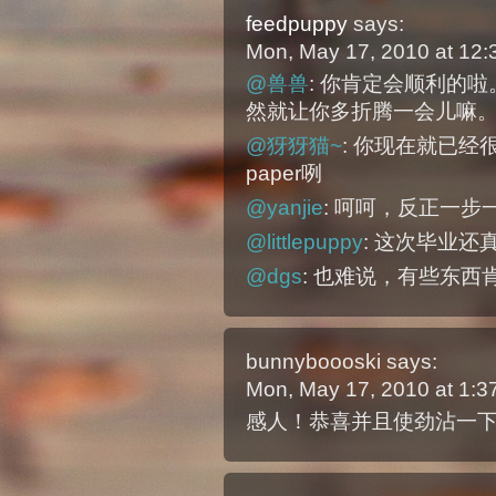
feedpuppy
says:
Mon, May 17, 2010 at 12
@兽兽
: 你肯定会顺利的
然就让你多折腾一会儿嘛
@犽犽猫~
: 你现在就已经
paper咧
@yanjie
: 呵呵，反正一步
@littlepuppy
: 这次毕业
@dgs
: 也难说，有些东
bunnyboooski
says:
Mon, May 17, 2010 at 1:
感人！恭喜并且使劲沾一