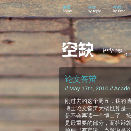
首页
分类
存档
home
by topic
by time
论文答辩
// May 17th, 2010 //
Acade
刚过去的这个周五，我的
博士论文答辩大概也算是
是不会再读一个博士了。
是最重要的部分，而答辩
前便已有定论。当然说是