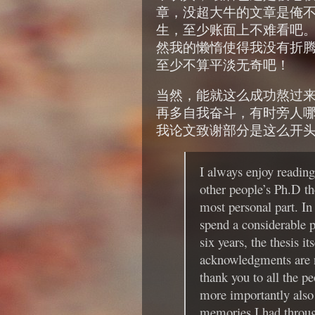
章，没超大牛的文章是俺
生，至少账面上不难看吧
然我的懒惰使得我没有折
至少不算平淡无奇吧！
当然，能就这么成功熬过
再多自我奋斗，有时旁人
我论文致谢部分是这么开
I always enjoy readin
other people’s Ph.D the
most personal part. In
spend a considerable p
six years, the thesis i
acknowledgments are n
thank you to all the p
more importantly also 
memories I had throug