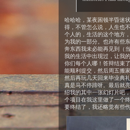
哈哈哈，某夜困顿半昏迷
得，不管怎么说，人生也
个人的，生活的这个地方
为我的一部分。也许有些
奔东西我未必能再见到（
我的生活中出现过，让我
你们每个人哪！答辩结束
能顺利提交，然后周五搬
然后再玩几天回来毕业典
真是马不停蹄呀。最后就
绍我的其中一张幻灯片吧
个项目在我这里做了一个
要终结了，我还略觉有些