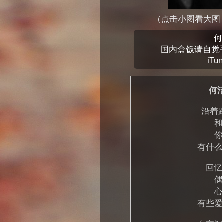
（点击小图看大图 ((图
何
国内盒饭请自觉
iT
何
沿着
有什
回
有些