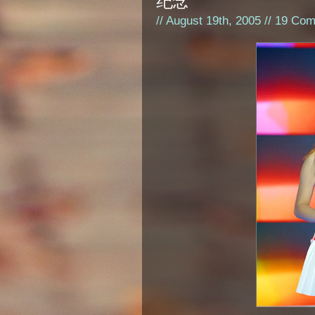
纪念
// August 19th, 2005 //
19 Com