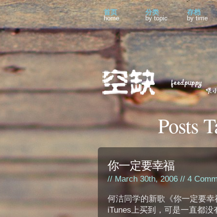
首页
分类
存档
home
by topic
by time
Posts 
你一定要幸福
// March 30th, 2006 //
4 Comm
何洁同学的新歌《你一定要幸
iTunes上买到，可是一直都