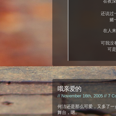
在夜
还说过
赌
在人
可我没
可
哦亲爱的
// November 16th, 2005 //
7 C
何洁还是那么可爱，又多了一
舞台，嗯。