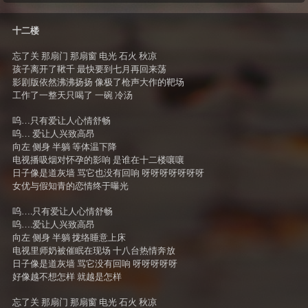
十二楼
忘了关 那扇门 那扇窗 电光 石火 秋凉
孩子离开了鞦千 最快要到七月再回来荡
影剧版依然沸沸扬扬 像极了枪声大作的靶场
工作了一整天只喝了 一碗 冷汤
呜…只有爱让人心情舒畅
呜… 爱让人兴致高昂
向左 侧身 半躺 等体温下降
电视播吸烟对怀孕的影响 是谁在十二楼嚷嚷
日子像是道灰墙 骂它也没有回响 呀呀呀呀呀呀呀
女优与假知青的恋情终于曝光
呜….只有爱让人心情舒畅
呜….爱让人兴致高昂
向左 侧身 半躺 拢络睡意上床
电视里师奶被催眠在现场 十八台热情奔放
日子像是道灰墙 骂它没有回响 呀呀呀呀呀
好像越不想怎样 就越是怎样
忘了关 那扇门 那扇窗 电光 石火 秋凉