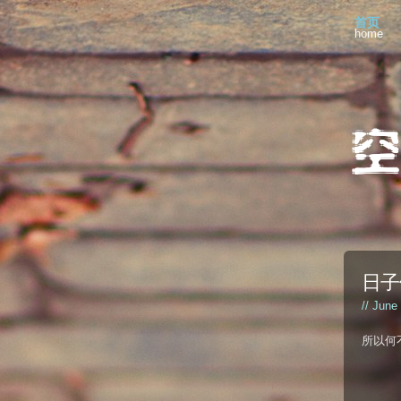
首页
home
日子
// June
所以何