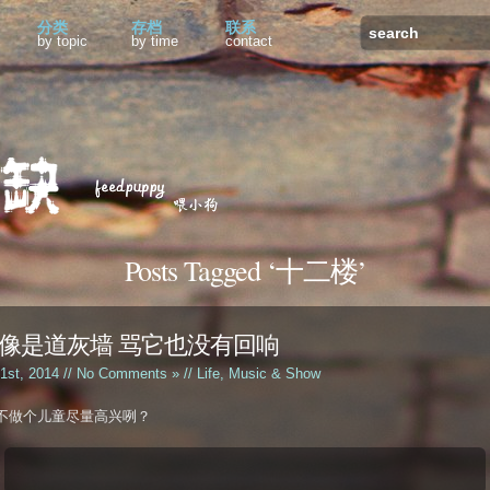
分类
存档
联系
by topic
by time
contact
Posts Tagged ‘十二楼’
像是道灰墙 骂它也没有回响
 1st, 2014 //
No Comments »
//
Life
,
Music & Show
不做个儿童尽量高兴咧？