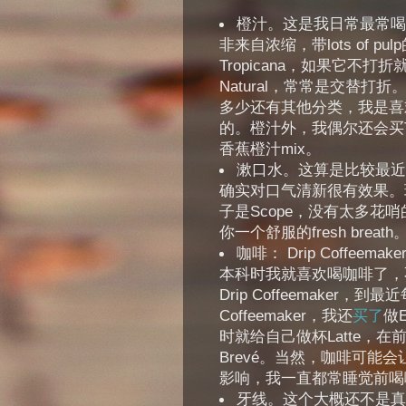
橙汁。这是我日常最常喝
非来自浓缩，带lots of pu
Tropicana，如果它不打折就会
Natural，常常是交替打折
多少还有其他分类，我是喜
的。橙汁外，我偶尔还会买Tro
香蕉橙汁mix。
漱口水。这算是比较最近
确实对口气清新很有效果。现在的
子是Scope，没有太多花
你一个舒服的fresh breath
咖啡： Drip Coffeemak
本科时我就喜欢喝咖啡了，
Drip Coffeemaker
Coffeemaker，我还
买了
做E
时就给自己做杯Latte，在
Brevé。当然，咖啡可能
影响，我一直都常睡觉前喝
牙线。这个大概还不是真