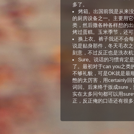
多了。
烤箱。出国前我是从来没
的厨房设备之一。主要用它
类，然后撒各种各样想的出
烤过蛋糕。玉米季节，还可
换上衣。裤子我还不会每
说是贴身那件，冬天毛衣之
刻意，不过反正也是洗衣机洗
Sure。说话的习惯肯定
了。最初对于can you之
不够礼貌，可是OK就是最
憋的太厉害，用certain
词回。后来终于扳成sure
实在太多问句都可以用sur
正，反正俺的口语还有很多