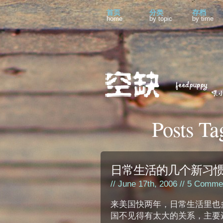
首页
分类
存档
home
by topic
by time
Posts 
日常生活的几个新习
// June 17th, 2006 //
5 Comme
来美国快两年，日常生活里也
国不见得有太大的关系，主要