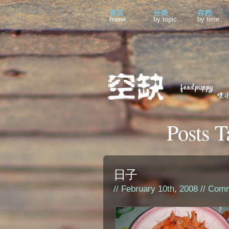
首页
分类
存档
home
by topic
by time
Posts 
日子
// February 10th, 2008 //
Comm