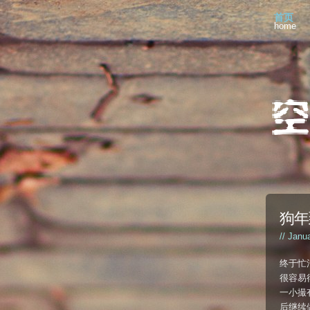
首页
home
狗年
// Janu
终于忙
很容易
一小撮
后继续