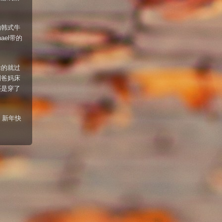
的韩式牛
ael带的
涂的就过
到爸妈床
还是穿了
。新年快