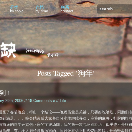
分类
存档
联系
by topic
by time
contact
Posts Tagged ‘狗年’
到！
ary 29th, 2006 //
18 Comments »
//
Life
活完了春节晚会，得出一个结论——晚餐质量是关键，只要好吃够吃，同胞们
得到满足。。。晚会结束后大家各自分小堆继续寻欢，麻将的麻将，打牌的打
有前途的同学开始包正宗的宁波汤圆，我的第一次包汤圆经历，似乎也不是很
做酒酿，有几个大厨还是很厉害的。同时还在边上用PS2玩游戏，开始野蛮对