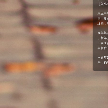
进入小
周五中
肉，甜点
红酒，
今年其
了新年
上要压
条新裤
本命年
乐，狗