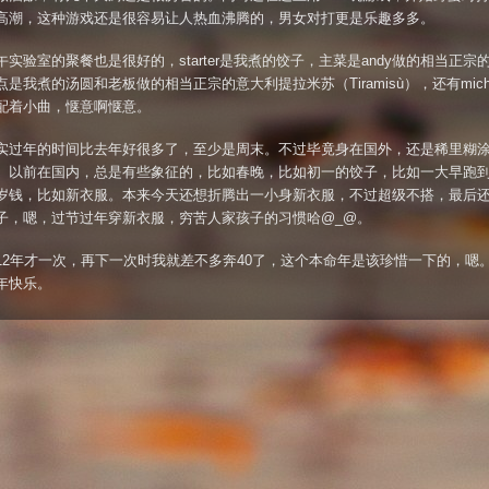
高潮，这种游戏还是很容易让人热血沸腾的，男女对打更是乐趣多多。
午实验室的聚餐也是很好的，starter是我煮的饺子，主菜是andy做的相当正宗
是我煮的汤圆和老板做的相当正宗的意大利提拉米苏（Tiramisù），还有mich
配着小曲，惬意啊惬意。
实过年的时间比去年好很多了，至少是周末。不过毕竟身在国外，还是稀里糊
。以前在国内，总是有些象征的，比如春晚，比如初一的饺子，比如一大早跑
岁钱，比如新衣服。本来今天还想折腾出一小身新衣服，不过超级不搭，最后
子，嗯，过节过年穿新衣服，穷苦人家孩子的习惯哈@_@。
12年才一次，再下一次时我就差不多奔40了，这个本命年是该珍惜一下的，嗯
年快乐。