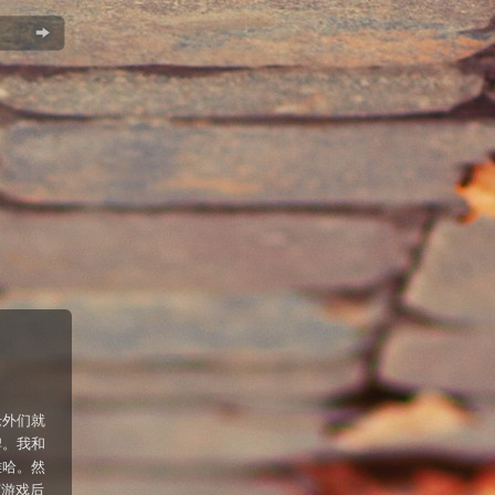
老外们就
牌。我和
难哈。然
打游戏后