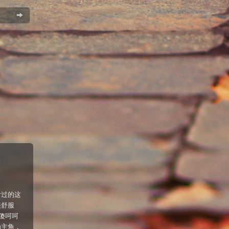
看过的这
很舒服
傻呵呵
为主角，