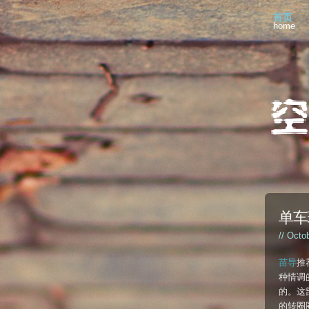
首页
home
单车环
// Octo
苗导
推
种情调
的。这
的转圈