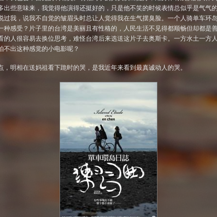
多出些意味来，我觉得他演得还挺好的，只是他不笑的时候表情总似乎是气气
说过我，说我不自觉的皱眉头时总让人觉得我在生气摆臭脸。一个人骑单车环
一种感受？片子里的台湾是美丽且有性格的，人民生活不见得都顺畅但却都是
看的人很容易去换位思考，难怪台湾后来选送这片子去奥斯卡。一方水土一方
拍不出这种感觉的小电影呢？
点，明相在送妈祖看下跪时的哭，是我近年来看到最真诚动人的哭。