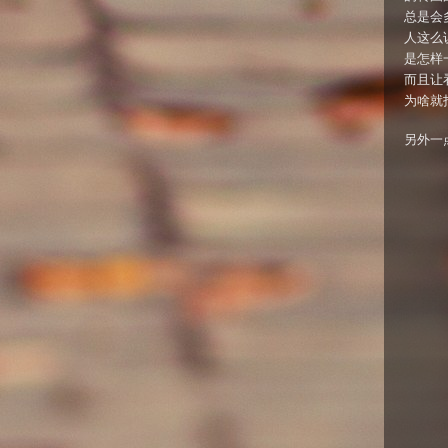
总是会
人这么
是怎样
而且让
为啥就
另外一