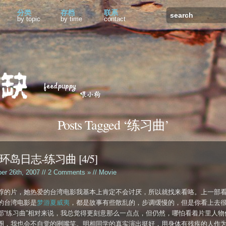
分类
存档
联系
by topic
by time
contact
Posts Tagged ‘练习曲’
岛日志-练习曲 [4/5]
ber 26th, 2007 //
2 Comments »
//
Movie
荐的片，她热爱的台湾电影我基本上肯定不会讨厌，所以就找来看咯。上一部
的台湾电影是
梦游夏威夷
，都是故事有些散乱的，步调缓慢的，但是你看上去
部“练习曲”相对来说，我总觉得更刻意那么一点点，但仍然，哪怕看着片里人物
圈，我也会不自觉的咧嘴笑。明相同学的真实演出挺好，用身体有残疾的人作