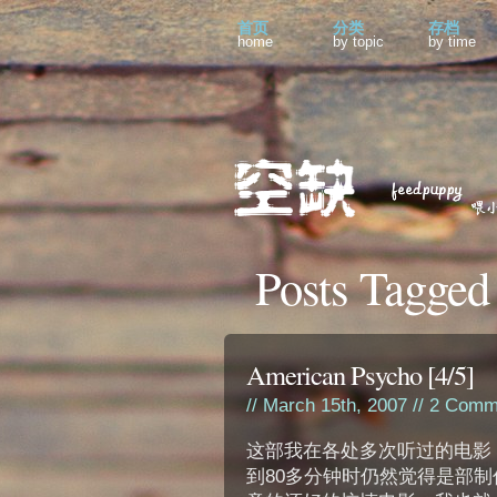
首页
分类
存档
home
by topic
by time
Posts Tagged
American Psycho [4/5]
// March 15th, 2007 //
2 Comm
这部我在各处多次听过的电影
到80多分钟时仍然觉得是部