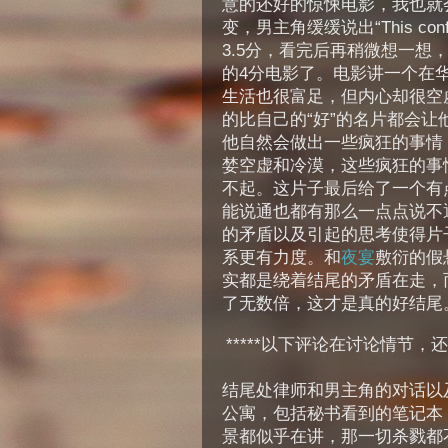
意的还好的惊悚电影，我也就
变，男主角缓缓说出“This confes
3.5分，看完后再稍微想一想
的4分电影了。电影讲一个在
生活也很富足，但内心却很空
的比自己的“好”的名片都会让
他自然会做出一些疯狂的事情
婪空虚和冷漠，这些疯狂的事
不起。这片子最后给了一个有
能说通也都有那么一点点说不
的矛盾以及引起的思考使得片
系更有力度。和
夜宴
敷衍的假悬
实都是绕着结尾的矛盾在走，
了无数倍，这才是真的好结尾
*****以下评论在讨论情节
结尾处律师和男主角的对话以
公寓，包括秘书看到的笔记本
景都似乎在讲，那一切杀戮都