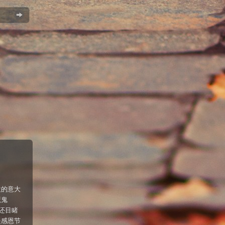
欢的意大
魔鬼
还目睹
是感恩节