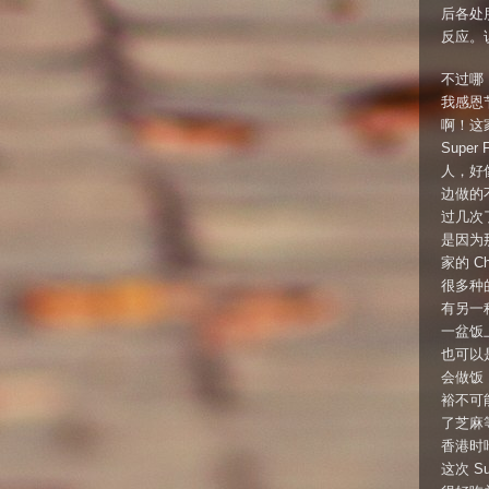
后各处
反应。
不过哪
我感恩
啊！这家
Supe
人，好像
边做的
过几次
是因为那
家的 C
很多种
有另一种
一盆饭
也可以
会做饭，
裕不可能
了芝麻
香港时
这次 S