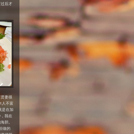
肩过后才
很贤妻很
日本人不富
，就是在加
种，我在
的海胆。
，但做的