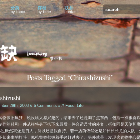
分类
存档
联系
by topic
by time
contact
Posts Tagged ‘Chirashizushi’
shizushi
mber 29th, 2008 //
6 Comments »
//
Food
,
Life
购物依旧疯狂，说没啥太感兴趣的，结果去了还是淘了点东西，包括一双很喜
制作的鞋和一件从模特身下扒下来最后一件合适尺寸的外套，折扣同是天使和
。不过既然我还是穷人，所以还是很自持。若干店前依然还是如长长长龙的大队，
不知来由的打斗，佩枪警察都握着手铐赶过去了。另外就是，发现这购物中心