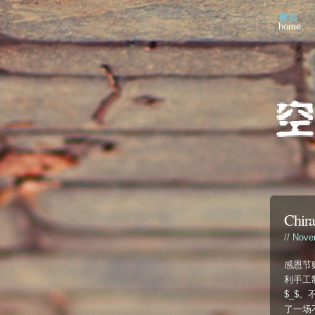
首页
home
Chira
// Nove
感恩节
利手工
$_$
了一场