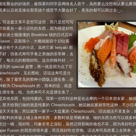
朋友聚会的好场所，被我看到同学及网络名人若干，虽然要么没想相认要么擦
说来以后就直接在那里搞个感恩节大聚会好了，美东的都可以跑过去-_-。
，写这篇文章不是想写这些，而只是想写写
节前夜在一家小店吃的东西，因为很是好吃
在波士顿接壤的 Brookline 镇的日式店叫
r Fusion，店面很小，大概就能容个10位客
还有个大点的分店。虽然它家 teriyaki 那
不好，但各式寿司手卷之类做的非常棒，去
了，每次点的都很好吃。这次的格外好，一
天的 special 超赞，再一就是因为点了它
hirashizushi，见右图哈。话说这寿司是分
的，除了最常见的那种小团饭上摆生鱼，还
称为 Chirashizushi 的，简单的说，就是
上摆生鱼，哈。当然寿司不光是摆生鱼了，
是其他东西，包括纯素的。我第一次吃到这种是在达摩的一个日本朋友家，她
那天给我们做的就是纯素的 Chirashizushi，她说她在家就常吃这种，不少
天天生鱼，所以就常一家子一大盆素的 Chirashizushi。话说做法不算复杂
等配料的米饭上铺上各种东西，多数时候是用碗来做。铺的东西当然可以很多
吃过一碗，很好吃，印象非常之深刻，虽然记得那碗价格也不菲，因为有好吃
uper Fusion 的我觉得很丰盛，而且很好吃也管饱。话说寿司虽然看上去简单