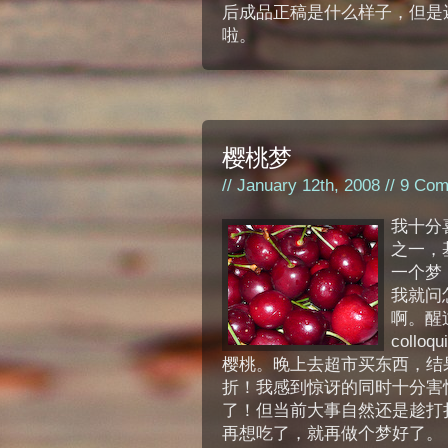
后成品正稿是什么样子，但是
啦。
樱桃梦
// January 12th, 2008 //
9 Com
我十分
之一，
一个梦
我就问
啊。醒
coll
樱桃。晚上去超市买东西，结
折！我感到惊讶的同时十分害
了！但当前大事自然还是趁打
再想吃了，就再做个梦好了。