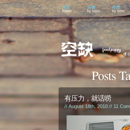
首页
分类
存档
home
by topic
by time
Posts T
有压力，就话唠
// August 18th, 2010 //
11 Com