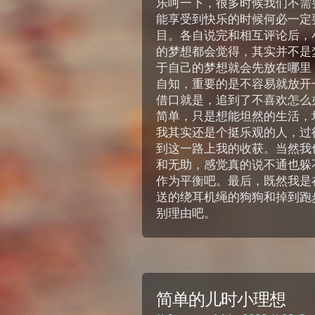
乐呵一下，很多时候我们不需
能享受到快乐的时候何必一定
目。各自说完和相互评论后，
的梦想都会觉得，其实并不是
于自己的梦想就会先放在哪里
自知，重要的是不容易就放开
借口就是，追到了不喜欢怎么
简单，只是想能坦然的生活，
我其实还是个挺乐观的人，过
到这一路上我的收获。当然我
和无助，感觉真的说不通也躲
作为平衡吧。最后，既然我是
送的绕耳机绳的狗狗和掉到跑步
别理由吧。
简单的儿时小理想