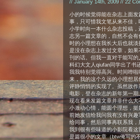
// January 14th, 2009 //
22 Co
小的时候觉得能在杂志上面发
事，只可惜我文笔从来不佳，
小学时向一本什么杂志投稿，
志另一篇文章的，自然不会有
时的小理想在我长大后也就淡
是没在杂志上发过文章，如果
刊的话。但我一直对于能写的
科幻大文人qiufan同学出了
我我特别觉得高兴。时间哗啦啦
来，我的这个久远的小理想居
评静悄悄的实现了。虽然故作
电影，登在杂志的新年第一期
现在看来发篇文章并非什么大
小激动心情，能圆个理想，挺好
前她发信给我问我有没有兴趣
给同事，然后同事再联系我，层
我到很有些味道的小影院看这
是篇很小的文章（btw俺写