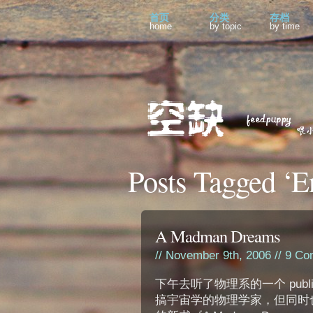
首页
分类
存档
home
by topic
by time
Posts Tagged ‘E
A Madman Dreams
// November 9th, 2006 //
9 Co
下午去听了物理系的一个 public
搞宇宙学的物理学家，但同时