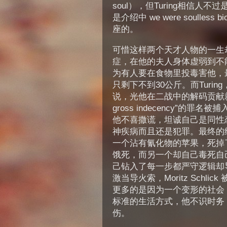
soul），但Turing相信
是介绍中 we were soulless 
座的。
可惜这样两个天才人物的一生却
症，在他的夫人身体虚弱到不
为有人要在食物里投毒害他，
只剩下不到30公斤。而Turi
说，光他在二战中的解码贡献就足
gross indecency”
他不喜撒谎，坦诚自己是同性
神疾病而且还是犯罪。最终的结果
一个沾有氰化物的苹果，死掉
饿死，而另一个却自己毒死自己
己钻入了每一步都严守逻辑却导
激当导火索，Moritz Schli
更多的是因为一个变形的社会，
标准的生活方式，他不识时务
伤。