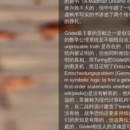
的新书《A Madman Dreams 
座兴致不大的，但中午瞟了一
虚构半写实的书讲述了两个传奇人物 Ku
的挣扎。
Gödel最主要的贡献之一是创立了
的数学公理系统是不能既自洽又完备的 (
unprovable truth 
统内被证明的，但他同时相信
明的真相。而Turing把Gö
的图灵机，而且证明了Entscheidun
Entscheidungsproblem (German 
in symbolic logic to find a ge
first-order statements whether
wikipedia
))是没有解答的，
远的，常被称为现代计算机科
大，在二战时设计建造了bomb
没有他，战争恐怕还要多持续
们的所知是有限的，但这两位
庭的，Gödel相信人的灵魂是可以留转的