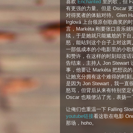
喜欢
Enchanted
里的歌，但 Fall
有更强的力量。但是 Oscar
对得奖者的体贴对待。Glen Hansa
Irglová 上台领原创歌曲奖的时
言，Markéta 刚要张口音乐
续，于是她就只能尴尬的下台
怒，能站到这个台子上对这两
一部低成本的小电影里的小歌
和赞许，在这样的时刻却连话
告结束，主持人 Jon Stew
事，他要让 Markéta 把想说
让她充分拥有这个难得的时刻
是因为 Jon Stewart，我一
怒骂，但背后从来有特别坚定
Oscar 也顺便沾了光，表扬
让俺们也重温一下 Falling Slo
youtube链接
看这歌在电影 O
那场，hoho。