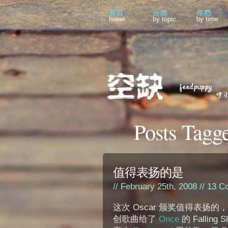
首页
分类
存档
home
by topic
by time
Posts Tagge
值得表扬的是
// February 25th, 2008 //
13 C
这次 Oscar 颁奖值得表扬
创歌曲给了
Once
的 Falling