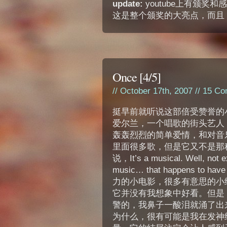
update:
youtube上有颁奖
这是整个颁奖的大亮点，而且 M
Once [4/5]
// October 17th, 2007 //
15 Co
挺早前就听说这部倍受赞誉的
爱尔兰，一个唱歌的街头艺人
轰轰烈烈的简单爱情，和对音
里面很多歌，但是它又不是那
说，It’s a musical. Well, not ex
music… that happens to hav
力的小电影，很多有意思的小
它并没有我想象中好看。但是
警的，我鼻子一酸泪就涌了出
为什么，很有可能是我在发神