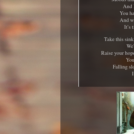
And 
You ha
And wa
It’s
Take this sin
We’
Raise your hope
You
Falling s
I