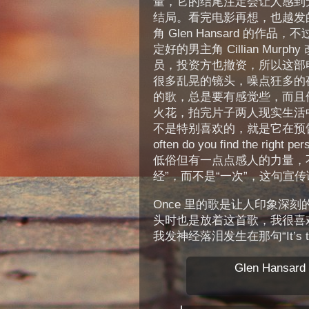
量，它的结尾注定会让人感到
结局。看完电影再想，也越发的
角 Glen Hansard 的
定好的男主角 Cillian Mu
员，投资方也撤资，所以这部
很多乱晃的镜头，噪点狂多的
的歌，总是要有感觉些，而且他和年轻
火花，拍完片子两人现实生活
不是特别喜欢的，就是它在预告
often do you find the r
低俗但有一点点感人的力量，不
经”，而不是“一次”，这句宣传语
Once 里的歌是让人印象深刻的，尤
头时也是放着这首歌，我很喜
我发神经落泪发生在那句“It’s tim
Glen Hansard 