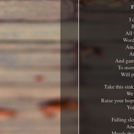
F
I 
B
All 
Word
And
An
And game
To more
Will p
Take this sin
We’
Raise your hope
You
Falling sl
And
Moods tha